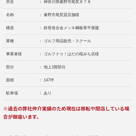
所在
： 神奈川県秦野市尾尻８７８
名称
： 秦野市尾尻貸店舗様
構造
： 鉄骨造合金メッキ鋼板葺平屋建
業種
： ゴルフ用品販売・スクール
事業者様
： ゴルフドゥ！はだの桜みち店様
部分
： 地上1階部分
面積
： 147坪
駐車場
： あり
※過去の弊社仲介実績のため現在は移転や閉店している場
合が御座います。