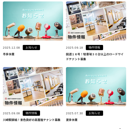
お知らせ
物件情報
2025.12.08
2025.09.18
冬季休業
国道１６号！駐車場３０台以上のロードサイ
ドテナント募集
物件情報
お知らせ
2025.09.08
2025.07.30
川崎駅直結！景色良好の高層階テナント募集
夏季休業