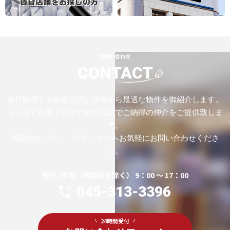
お問い合わせ
CONTACT
毎日取得する鮮度の高い情報から最適な物件を御紹介します。
まもなく創業４０年の経験知識でご納得の仲介をご提供致しま
す。
有限会社シティ・プランナーへお気軽にお問い合わせくださ
い。
受付 / 平日（祝祭日を除く） 9：00 ～ 17：00
045-313-3396
24時間受付