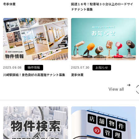
冬季休業
国道１６号！駐車場３０台以上のロードサイ
ドテナント募集
物件情報
お知らせ
2025.09.08
2025.07.30
川崎駅直結！景色良好の高層階テナント募集
夏季休業
View all