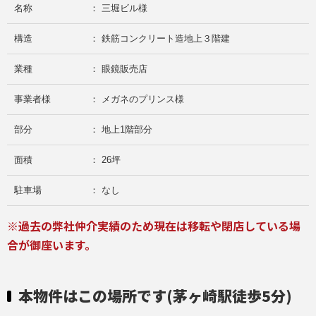
名称
： 三堀ビル様
構造
： 鉄筋コンクリート造地上３階建
業種
： 眼鏡販売店
事業者様
： メガネのプリンス様
部分
： 地上1階部分
面積
： 26坪
駐車場
： なし
※過去の弊社仲介実績のため現在は移転や閉店している場
合が御座います。
本物件はこの場所です(茅ヶ崎駅徒歩5分)