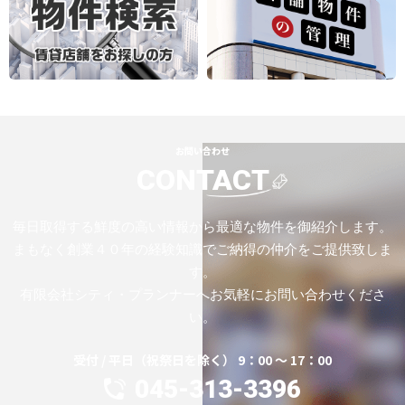
お問い合わせ
CONTACT
毎日取得する鮮度の高い情報から最適な物件を御紹介します。
まもなく創業４０年の経験知識でご納得の仲介をご提供致しま
す。
有限会社シティ・プランナーへお気軽にお問い合わせくださ
い。
受付 / 平日（祝祭日を除く） 9：00 ～ 17：00
045-313-3396