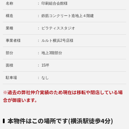
名称
： 印刷組合会館様
構造
： 鉄筋コンクリート造地上４階建
業種
： ピラティススタジオ
事業者様
： ルルト横浜2号店様
部分
： 地上3階部分
面積
： 15坪
駐車場
： なし
※過去の弊社仲介実績のため現在は移転や閉店している場
合が御座います。
本物件はこの場所です(横浜駅徒歩4分)