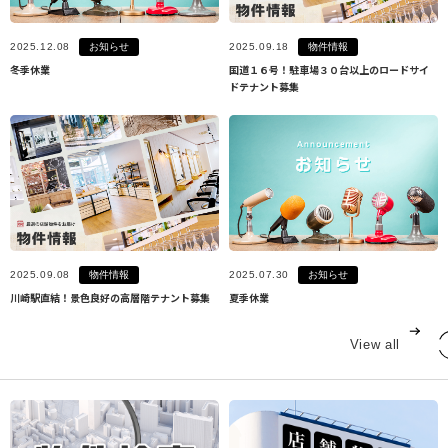
お知らせ
物件情報
2025.12.08
2025.09.18
冬季休業
国道１６号！駐車場３０台以上のロードサイ
ドテナント募集
物件情報
お知らせ
2025.09.08
2025.07.30
川崎駅直結！景色良好の高層階テナント募集
夏季休業
View all