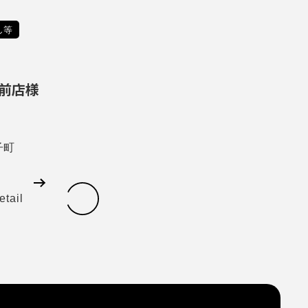
し等
前店様
子町
etail