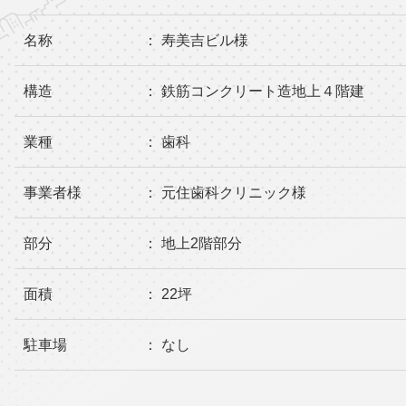
名称
： 寿美吉ビル様
構造
： 鉄筋コンクリート造地上４階建
業種
： 歯科
事業者様
： 元住歯科クリニック様
部分
： 地上2階部分
面積
： 22坪
駐車場
： なし