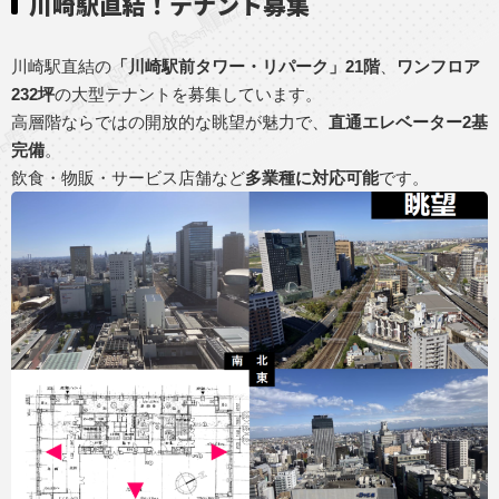
川崎駅直結！テナント募集
川崎駅直結の
「川崎駅前タワー・リパーク」21階
、
ワンフロア
232坪
の大型テナントを募集しています。
高層階ならではの開放的な眺望が魅力で、
直通エレベーター2基
完備
。
飲食・物販・サービス店舗など
多業種に対応可能
です。