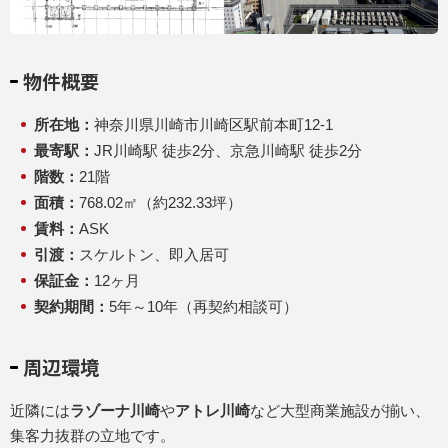
物件概要
所在地：
神奈川県川崎市川崎区駅前本町12-1
最寄駅：
JR川崎駅 徒歩2分、京急川崎駅 徒歩2分
階数：
21階
面積：
768.02㎡（約232.33坪）
賃料：
ASK
引渡：
スケルトン、即入居可
保証金：
12ヶ月
契約期間：
5年～10年（再契約相談可）
周辺環境
近隣には
ラゾーナ川崎
や
アトレ川崎
など大型商業施設が揃い、
集客力抜群の立地です。