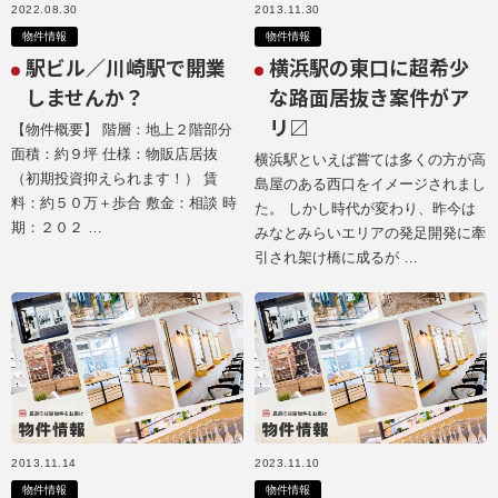
2022.08.30
2013.11.30
物件情報
物件情報
駅ビル／川崎駅で開業
横浜駅の東口に超希少
しませんか？
な路面居抜き案件がア
リ〼
【物件概要】 階層：地上２階部分
面積：約９坪 仕様：物販店居抜
横浜駅といえば嘗ては多くの方が高
（初期投資抑えられます！） 賃
島屋のある西口をイメージされまし
料：約５０万＋歩合 敷金：相談 時
た。 しかし時代が変わり、昨今は
期：２０２ …
みなとみらいエリアの発足開発に牽
引され架け橋に成るが …
2013.11.14
2023.11.10
物件情報
物件情報