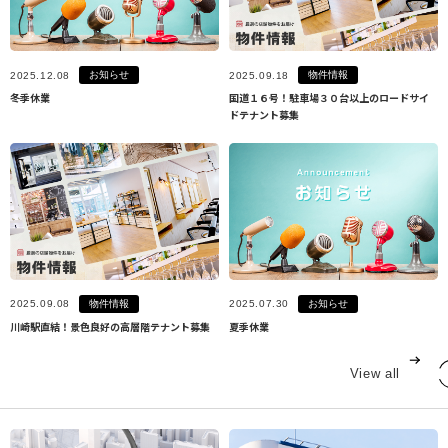
お知らせ
物件情報
2025.12.08
2025.09.18
冬季休業
国道１６号！駐車場３０台以上のロードサイ
ドテナント募集
物件情報
お知らせ
2025.09.08
2025.07.30
川崎駅直結！景色良好の高層階テナント募集
夏季休業
View all