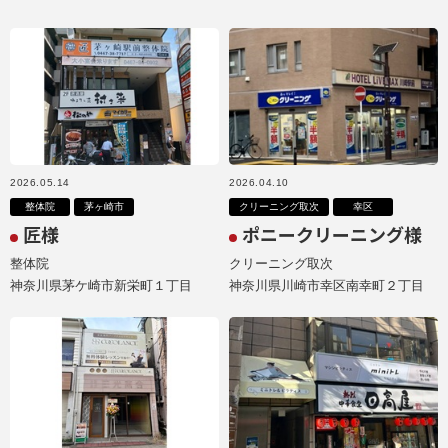
2026.05.14
2026.04.10
整体院
茅ヶ崎市
クリーニング取次
幸区
匠様
ポニークリーニング様
整体院
クリーニング取次
神奈川県茅ケ崎市新栄町１丁目
神奈川県川崎市幸区南幸町２丁目