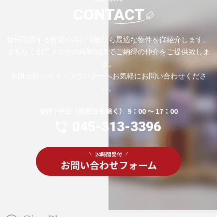
CONTACT
毎日取得する鮮度の高い情報から最適な物件を御紹介します。
まもなく創業４０年の経験知識でご納得の仲介をご提供致しま
す。
有限会社シティ・プランナーへお気軽にお問い合わせくださ
い。
受付 / 平日（祝祭日を除く） 9：00 ～ 17：00
045-313-3396
24時間受付
お問い合わせフォーム