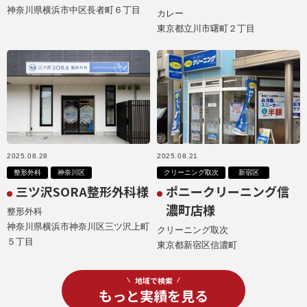
神奈川県横浜市中区長者町６丁目
カレー
東京都立川市曙町２丁目
2025.08.28
2025.08.21
整形外科
神奈川区
クリーニング取次
新宿区
三ツ沢SORA整形外科様
ポニークリーニング信
濃町店様
整形外科
神奈川県横浜市神奈川区三ツ沢上町
クリーニング取次
５丁目
東京都新宿区信濃町
地域で検索
もっと実績を見る