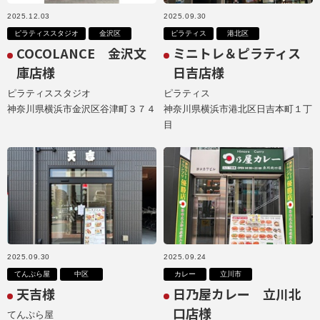
2025.12.03
2025.09.30
ピラティススタジオ
金沢区
ピラティス
港北区
COCOLANCE 金沢文
ミニトレ＆ピラティス
庫店様
日吉店様
ピラティススタジオ
ピラティス
神奈川県横浜市金沢区谷津町３７４
神奈川県横浜市港北区日吉本町１丁
目
2025.09.30
2025.09.24
てんぷら屋
中区
カレー
立川市
天吉様
日乃屋カレー 立川北
口店様
てんぷら屋