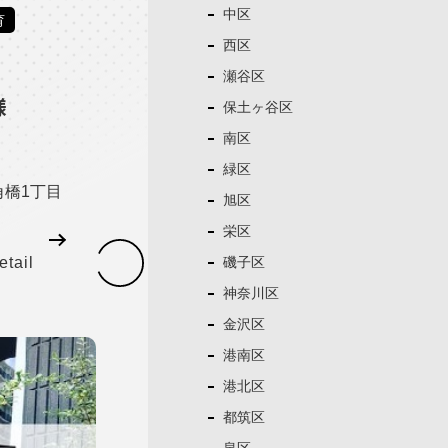
中区
育
西区
瀬谷区
様
保土ヶ谷区
南区
緑区
橋1丁目
旭区
栄区
磯子区
etail
神奈川区
金沢区
港南区
港北区
都筑区