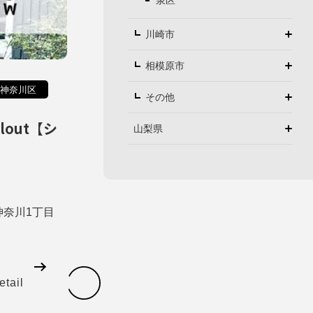
泉区
川崎市
相模原市
神奈川区
その他
illout【シ
山梨県
奈川1丁目
etail