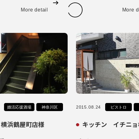
More detail
More d
2015.08.24
婚活応援酒場
神奈川区
ビストロ
 横浜鶴屋町店様
キッチン イチニョ