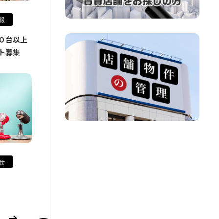
報
０台以上
ト募集
せ