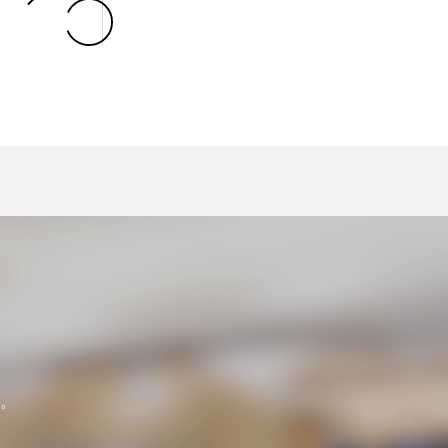
l
。
。