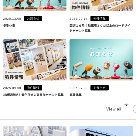
お知らせ
物件情報
2025.12.08
2025.09.18
冬季休業
国道１６号！駐車場３０台以上のロードサイ
ドテナント募集
物件情報
お知らせ
2025.09.08
2025.07.30
川崎駅直結！景色良好の高層階テナント募集
夏季休業
View all