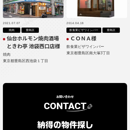
2021.07.07
2014.04.18
焼肉
豊島区
飲食業ピザワインバー
豊島区
仙台ホルモン焼肉酒場
ＣＯＮＡ様
ときわ亭 池袋西口店様
飲食業ピザワインバー
東京都豊島区南大塚3丁目
焼肉
東京都豊島区西池袋１丁目
お問い合わせ
CONTACT