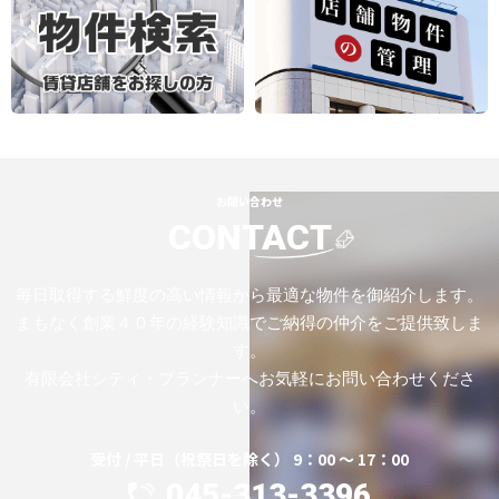
お問い合わせ
CONTACT
毎日取得する鮮度の高い情報から最適な物件を御紹介します。
まもなく創業４０年の経験知識でご納得の仲介をご提供致しま
す。
有限会社シティ・プランナーへお気軽にお問い合わせくださ
い。
受付 / 平日（祝祭日を除く） 9：00 ～ 17：00
045-313-3396