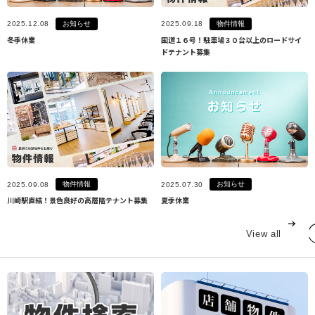
お知らせ
物件情報
2025.12.08
2025.09.18
冬季休業
国道１６号！駐車場３０台以上のロードサイ
ドテナント募集
物件情報
お知らせ
2025.09.08
2025.07.30
川崎駅直結！景色良好の高層階テナント募集
夏季休業
View all