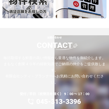
お問い合わせ
CONTACT
毎日取得する鮮度の高い情報から最適な物件を御紹介します。
まもなく創業４０年の経験知識でご納得の仲介をご提供致しま
す。
有限会社シティ・プランナーへお気軽にお問い合わせくださ
い。
受付 / 平日（祝祭日を除く） 9：00 ～ 17：00
045-313-3396