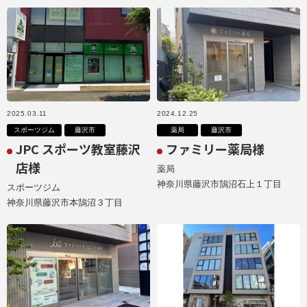
2025.03.11
2024.12.25
スポーツジム
藤沢市
薬局
藤沢市
JPC スポーツ教室藤沢
ファミリー薬局様
店様
薬局
神奈川県藤沢市鵠沼石上１丁目
スポーツジム
神奈川県藤沢市本鵠沼３丁目