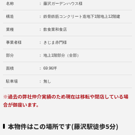
名称
： 藤沢ガーデンハウス様
構造
： 鉄骨鉄筋コンクリート造地下1階地上12階建
業種
： 飲食業和食店
事業者様
： きじま赤門様
部分
： 地上1階部分（全部）
面積
： 69.96坪
駐車場
： 無し
※過去の弊社仲介実績のため現在は移転や閉店している場
合が御座います。
本物件はこの場所です(藤沢駅徒歩5分)