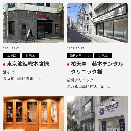
2024.11.01
2023.10.17
油そば
目黒区
歯科クリニック
目黒区
東京油組総本店様
祐天寺 藤本デンタル
クリニック様
油そば
東京都目黒区鷹番3丁目
歯科クリニック
東京都目黒区祐天寺2丁目