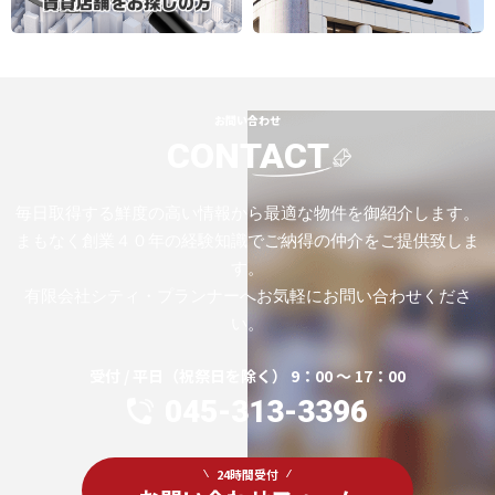
お問い合わせ
CONTACT
毎日取得する鮮度の高い情報から最適な物件を御紹介します。
まもなく創業４０年の経験知識でご納得の仲介をご提供致しま
す。
有限会社シティ・プランナーへお気軽にお問い合わせくださ
い。
受付 / 平日（祝祭日を除く） 9：00 ～ 17：00
045-313-3396
24時間受付