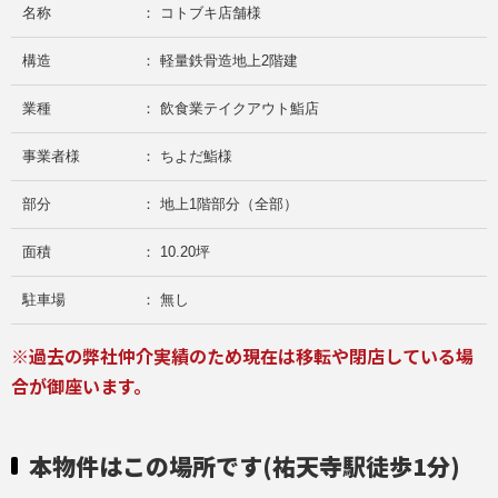
名称
： コトブキ店舗様
構造
： 軽量鉄骨造地上2階建
業種
： 飲食業テイクアウト鮨店
事業者様
： ちよだ鮨様
部分
： 地上1階部分（全部）
面積
： 10.20坪
駐車場
： 無し
※過去の弊社仲介実績のため現在は移転や閉店している場
合が御座います。
本物件はこの場所です(祐天寺駅徒歩1分)