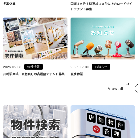
冬季休業
国道１６号！駐車場３０台以上のロードサイ
ドテナント募集
物件情報
お知らせ
2025.09.08
2025.07.30
川崎駅直結！景色良好の高層階テナント募集
夏季休業
View all