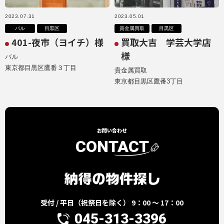
2023.07.31
2023.05.01
バル
目黒区
貴金属買取
目黒区
401-夜市（ヨイチ）様
買取大吉 学芸大学店
様
バル
東京都目黒区鷹番３丁目
貴金属買取
東京都目黒区鷹番3丁目
お問い合わせ
CONTACT
受付 / 平日（祝祭日を除く） 9：00 ～ 17：00
045-313-3396