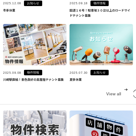
お知らせ
物件情報
2025.12.08
2025.09.18
冬季休業
国道１６号！駐車場３０台以上のロードサイ
ドテナント募集
物件情報
お知らせ
2025.09.08
2025.07.30
川崎駅直結！景色良好の高層階テナント募集
夏季休業
View all