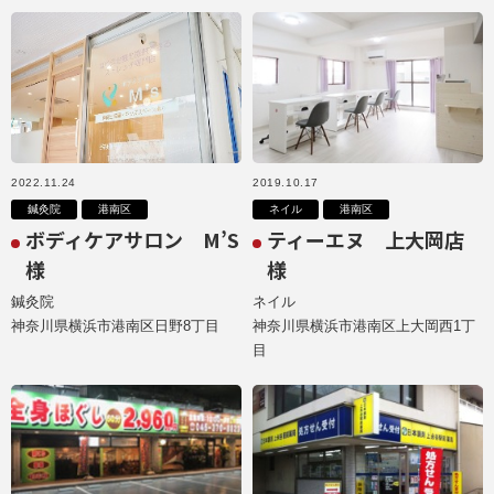
2022.11.24
2019.10.17
鍼灸院
港南区
ネイル
港南区
ボディケアサロン M’S
ティーエヌ 上大岡店
様
様
鍼灸院
ネイル
神奈川県横浜市港南区日野8丁目
神奈川県横浜市港南区上大岡西1丁
目