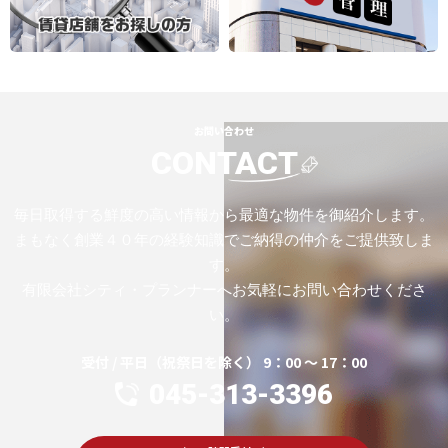
お問い合わせ
CONTACT
毎日取得する鮮度の高い情報から最適な物件を御紹介します。
まもなく創業４０年の経験知識でご納得の仲介をご提供致しま
す。
有限会社シティ・プランナーへお気軽にお問い合わせくださ
い。
受付 / 平日（祝祭日を除く） 9：00 ～ 17：00
045-313-3396