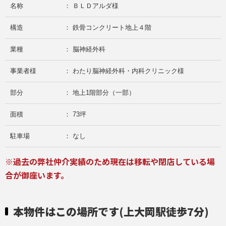
名称
： ＢＬＤアルダ様
構造
： 鉄骨コンクリート地上４階
業種
： 脳神経外科
事業者様
： わたり脳神経外科・内科クリニック様
部分
： 地上1階部分（一部）
面積
： 73坪
駐車場
： なし
※過去の弊社仲介実績のため現在は移転や閉店している場
合が御座います。
本物件はこの場所です(上大岡駅徒歩7分)