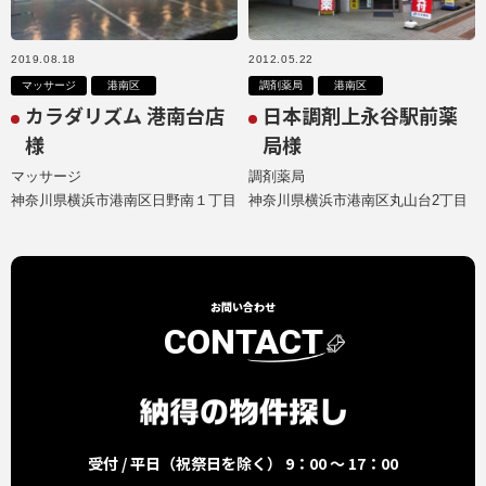
2019.08.18
2012.05.22
マッサージ
港南区
調剤薬局
港南区
カラダリズム 港南台店
日本調剤上永谷駅前薬
様
局様
マッサージ
調剤薬局
神奈川県横浜市港南区日野南１丁目
神奈川県横浜市港南区丸山台2丁目
お問い合わせ
CONTACT
受付 / 平日（祝祭日を除く） 9：00 ～ 17：00