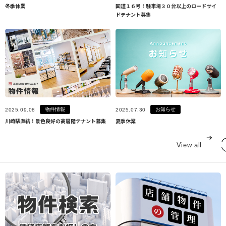
冬季休業
国道１６号！駐車場３０台以上のロードサイ
ドテナント募集
物件情報
お知らせ
2025.09.08
2025.07.30
川崎駅直結！景色良好の高層階テナント募集
夏季休業
View all