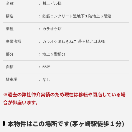
名称
： 川上ビル様
構造
： 鉄筋コンクリート造地下１階地上６階建
業種
： カラオケ店
事業者様
： カラオケまねきねこ 茅ヶ崎北口店様
部分
： 地上５階部分
面積
： 55坪
駐車場
： なし
※過去の弊社仲介実績のため現在は移転や閉店している場
合が御座います。
本物件はこの場所です(茅ヶ崎駅徒歩１分)