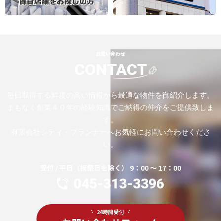
お問い合わせ
CONTACT
毎日取得する鮮度の高い情報から最適な物件を御紹介します。
まもなく創業４０年の経験知識でご納得の仲介をご提供致しま
す。
有限会社シティ・プランナーへお気軽にお問い合わせくださ
い。
受付 / 平日（祝祭日を除く） 9：00 ～ 17：00
045-313-3396
24時間受付