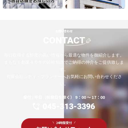
お問い合わせ
CONTACT
毎日取得する鮮度の高い情報から最適な物件を御紹介します。
まもなく創業４０年の経験知識でご納得の仲介をご提供致しま
す。
有限会社シティ・プランナーへお気軽にお問い合わせくださ
い。
受付 / 平日（祝祭日を除く） 9：00 ～ 17：00
045-313-3396
24時間受付