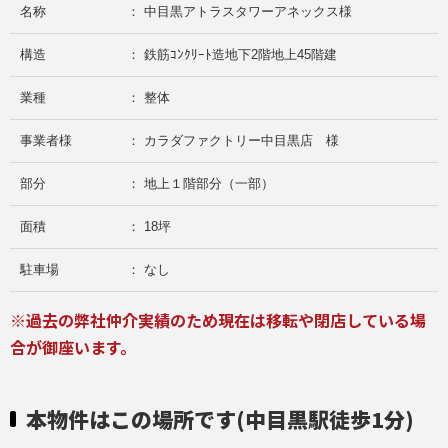
名称
： 中目黒アトラスタワーアネックス様
構造
： 鉄筋ｺﾝｸﾘｰﾄ造地下2階地上45階建
業種
： 整体
事業者様
： カラダファクトリー中目黒店 様
部分
： 地上１階部分（一部）
面積
： 18坪
駐車場
： なし
※過去の弊社仲介実績のため現在は移転や閉店している場
合が御座います。
本物件はこの場所です(中目黒駅徒歩1分)