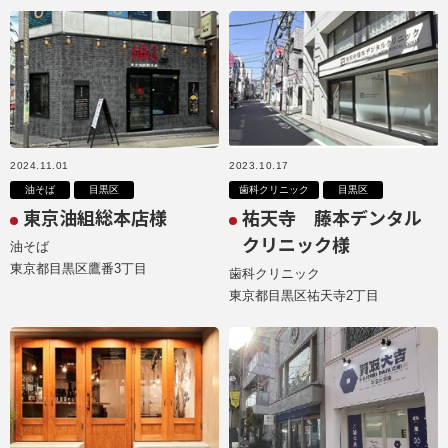
2024.11.01
2023.10.17
油そば
目黒区
歯科クリニック
目黒区
東京油組総本店様
祐天寺 藤本デンタル
クリニック様
油そば
東京都目黒区鷹番3丁目
歯科クリニック
東京都目黒区祐天寺2丁目