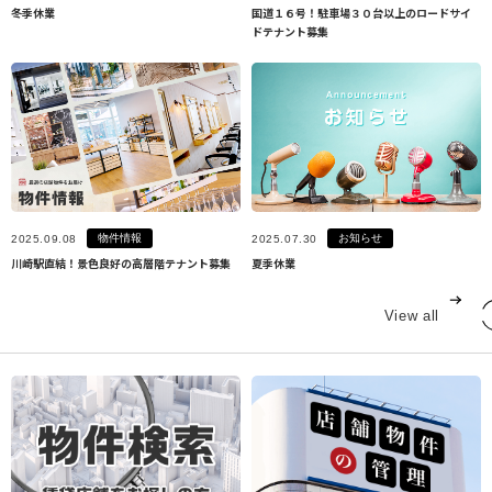
冬季休業
国道１６号！駐車場３０台以上のロードサイ
ドテナント募集
物件情報
お知らせ
2025.09.08
2025.07.30
川崎駅直結！景色良好の高層階テナント募集
夏季休業
View all