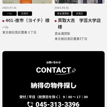
2023.07.31
2023.05.01
バル
目黒区
貴金属買取
目黒区
401-夜市（ヨイチ）様
買取大吉 学芸大学店
様
バル
東京都目黒区鷹番３丁目
貴金属買取
東京都目黒区鷹番3丁目
お問い合わせ
CONTACT
受付 / 平日（祝祭日を除く） 9：00 ～ 17：00
045-313-3396