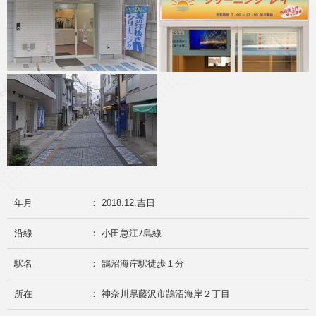
年月
： 2018.12.吉日
沿線
： 小田急江ﾉ島線
駅名
： 鵠沼海岸駅徒歩１分
所在
： 神奈川県藤沢市鵠沼海岸２丁目