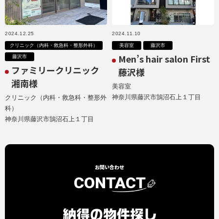
2024.12.25
2024.11.10
クリニック（内科・救急科・整形外科）
美容室
藤沢市
Men’s hair salon First
藤沢市
ファミリークリニック
藤沢様
湘南様
美容室
神奈川県藤沢市鵠沼石上１丁目
クリニック（内科・救急科・整形外
科）
神奈川県藤沢市鵠沼石上１丁目
お問い合わせ
CONTACT