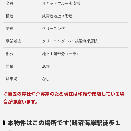
名称
： リキッドブルー湘南様
構造
： 鉄骨造地上３階建
業種
： クリーニング
事業者様
： クリーニング レイ 鵠沼海岸店様
部分
： 地上１階部分（一部）
面積
： 10坪
駐車場
： なし
※過去の弊社仲介実績のため現在は移転や閉店している場
合が御座います。
本物件はこの場所です(鵠沼海岸駅徒歩１