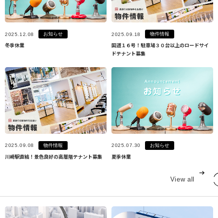
お知らせ
物件情報
2025.12.08
2025.09.18
冬季休業
国道１６号！駐車場３０台以上のロードサイ
ドテナント募集
物件情報
お知らせ
2025.09.08
2025.07.30
川崎駅直結！景色良好の高層階テナント募集
夏季休業
View all