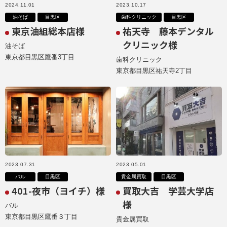
2024.11.01
2023.10.17
油そば
目黒区
歯科クリニック
目黒区
東京油組総本店様
祐天寺 藤本デンタル
クリニック様
油そば
東京都目黒区鷹番3丁目
歯科クリニック
東京都目黒区祐天寺2丁目
2023.07.31
2023.05.01
バル
目黒区
貴金属買取
目黒区
401-夜市（ヨイチ）様
買取大吉 学芸大学店
様
バル
東京都目黒区鷹番３丁目
貴金属買取