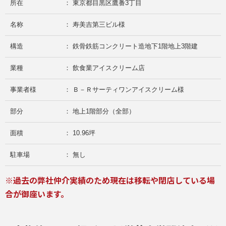
所在
： 東京都目黒区鷹番3丁目
名称
： 寿美吉第三ビル様
構造
： 鉄骨鉄筋コンクリート造地下1階地上3階建
業種
： 飲食業アイスクリーム店
事業者様
： Ｂ－Ｒサーティワンアイスクリーム様
部分
： 地上1階部分（全部）
面積
： 10.96坪
駐車場
： 無し
※過去の弊社仲介実績のため現在は移転や閉店している場
合が御座います。