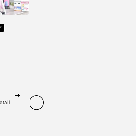
プ
etail