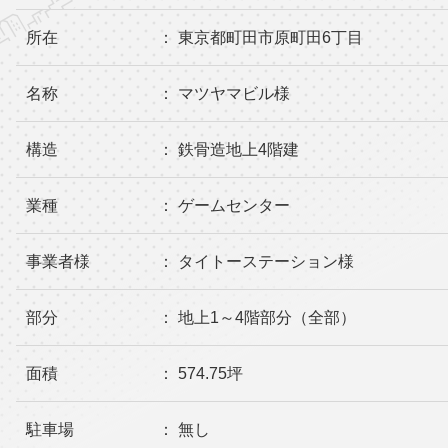
所在
： 東京都町田市原町田6丁目
名称
： マツヤマビル様
構造
： 鉄骨造地上4階建
業種
： ゲームセンター
事業者様
： タイトーステーション様
部分
： 地上1～4階部分（全部）
面積
： 574.75坪
駐車場
： 無し