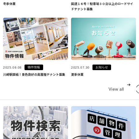
冬季休業
国道１６号！駐車場３０台以上のロードサイ
ドテナント募集
物件情報
お知らせ
2025.09.08
2025.07.30
川崎駅直結！景色良好の高層階テナント募集
夏季休業
View all