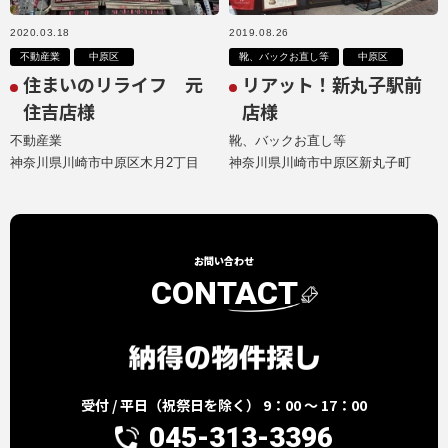
2020.03.18
2019.08.26
不動産業
中原区
靴、バックお直し等
中原区
住まいのリライフ 元
リアット！新丸子駅前
住吉店様
店様
不動産業
靴、バックお直し等
神奈川県川崎市中原区木月2丁目
神奈川県川崎市中原区新丸子町
お問い合わせ
CONTACT
受付 / 平日（祝祭日を除く） 9：00 ～ 17：00
045-313-3396