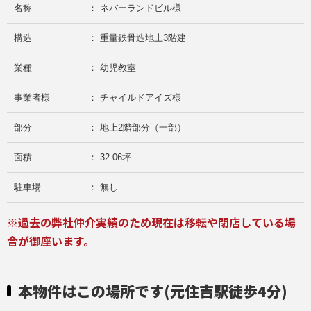
名称
： ネバーランドビル様
構造
： 重量鉄骨造地上3階建
業種
： 幼児教室
事業者様
： チャイルドアイズ様
部分
： 地上2階部分（一部）
面積
： 32.06坪
駐車場
： 無し
※過去の弊社仲介実績のため現在は移転や閉店している場
合が御座います。
本物件はこの場所です(元住吉駅徒歩4分)