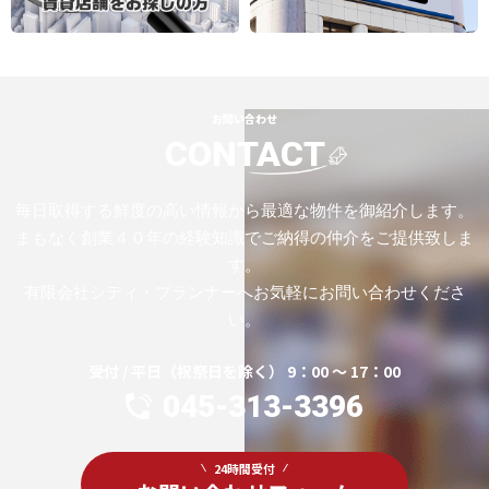
お問い合わせ
CONTACT
毎日取得する鮮度の高い情報から最適な物件を御紹介します。
まもなく創業４０年の経験知識でご納得の仲介をご提供致しま
す。
有限会社シティ・プランナーへお気軽にお問い合わせくださ
い。
受付 / 平日（祝祭日を除く） 9：00 ～ 17：00
045-313-3396
24時間受付