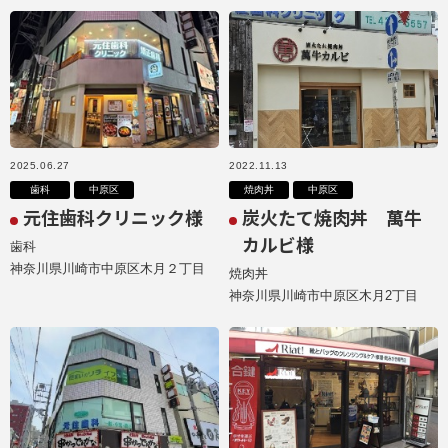
2025.06.27
2022.11.13
歯科
中原区
焼肉丼
中原区
元住歯科クリニック様
炭火たて焼肉丼 萬牛
カルビ様
歯科
神奈川県川崎市中原区木月２丁目
焼肉丼
神奈川県川崎市中原区木月2丁目