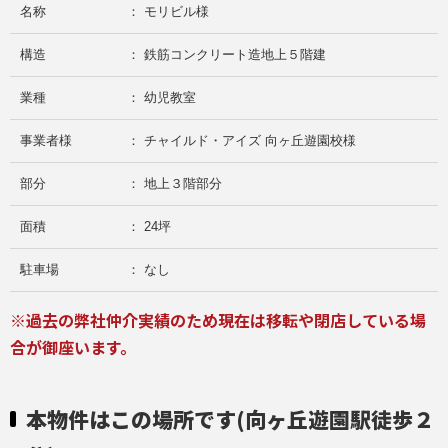
名称
： モリビル様
構造
： 鉄筋コンクリート造地上５階建
業種
： 幼児教室
事業者様
： チャイルド・アイズ 向ヶ丘遊園校様
部分
： 地上３階部分
面積
： 24坪
駐車場
： なし
※過去の弊社仲介実績のため現在は移転や閉店している場
合が御座います。
本物件はこの場所です(向ヶ丘遊園駅徒歩２