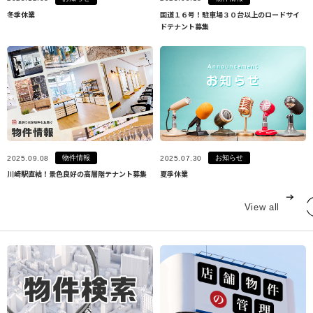
冬季休業
国道１６号！駐車場３０台以上のロードサイ
ドテナント募集
物件情報
お知らせ
2025.09.08
2025.07.30
川崎駅直結！景色良好の高層階テナント募集
夏季休業
View all