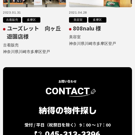
2023.01.31
2021.04.28
古着販売
多摩区
美容室
多摩区
ユーズレット 向ヶ丘
808nalu 様
遊園店様
美容室
神奈川県川崎市多摩区登戸
古着販売
神奈川県川崎市多摩区登戸
お問い合わせ
CONTACT
受付 / 平日（祝祭日を除く） 9：00 ～ 17：00
045-313-3396