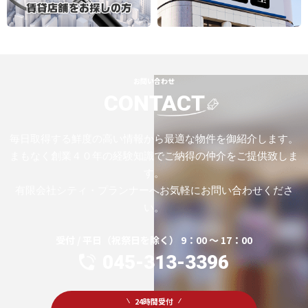
お問い合わせ
CONTACT
毎日取得する鮮度の高い情報から最適な物件を御紹介します。
まもなく創業４０年の経験知識でご納得の仲介をご提供致しま
す。
有限会社シティ・プランナーへお気軽にお問い合わせくださ
い。
受付 / 平日（祝祭日を除く） 9：00 ～ 17：00
045-313-3396
24時間受付