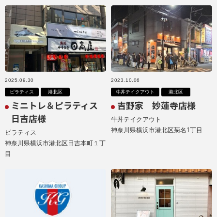
2025.09.30
2023.10.06
ピラティス
港北区
牛丼テイクアウト
港北区
ミニトレ＆ピラティス
吉野家 妙蓮寺店様
日吉店様
牛丼テイクアウト
神奈川県横浜市港北区菊名1丁目
ピラティス
神奈川県横浜市港北区日吉本町１丁
目