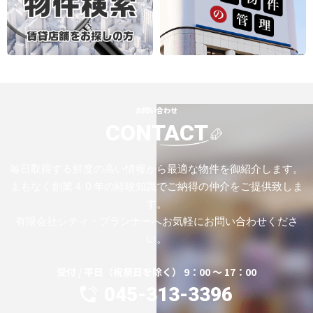
お問い合わせ
CONTACT
毎日取得する鮮度の高い情報から最適な物件を御紹介します。
まもなく創業４０年の経験知識でご納得の仲介をご提供致しま
す。
有限会社シティ・プランナーへお気軽にお問い合わせくださ
い。
受付 / 平日（祝祭日を除く） 9：00 ～ 17：00
045-313-3396