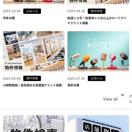
お知らせ
物件情報
2025.12.08
2025.09.18
冬季休業
国道１６号！駐車場３０台以上のロードサイ
ドテナント募集
物件情報
お知らせ
2025.09.08
2025.07.30
川崎駅直結！景色良好の高層階テナント募集
夏季休業
View all