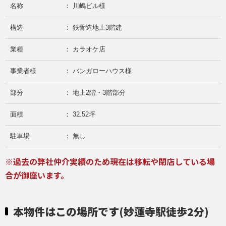
名称
： 川嶋ビル様
構造
： 鉄骨造地上3階建
業種
： カラオケ店
事業者様
： バンガローハウス様
部分
： 地上2階・3階部分
面積
： 32.52坪
駐車場
： 無し
※過去の弊社仲介実績のため現在は移転や閉店している場
合が御座います。
本物件はこの場所です(妙蓮寺駅徒歩2分)