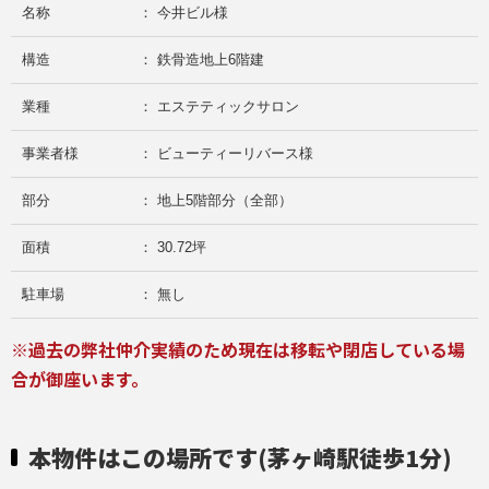
名称
： 今井ビル様
構造
： 鉄骨造地上6階建
業種
： エステティックサロン
事業者様
： ビューティーリバース様
部分
： 地上5階部分（全部）
面積
： 30.72坪
駐車場
： 無し
※過去の弊社仲介実績のため現在は移転や閉店している場
合が御座います。
本物件はこの場所です(茅ヶ崎駅徒歩1分)