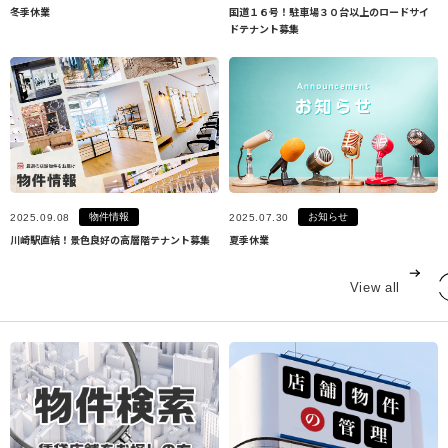
冬季休業
国道１６号！駐車場３０台以上のロードサイ
ドテナント募集
物件情報
お知らせ
2025.09.08
2025.07.30
川崎駅直結！景色良好の高層階テナント募集
夏季休業
View all