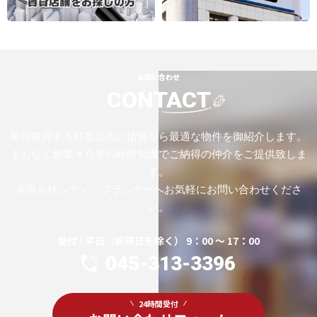
お問い合わせ
CONTACT
毎日取得する鮮度の高い情報から最適な物件を御紹介します。
まもなく創業４０年の経験知識でご納得の仲介をご提供致しま
す。
有限会社シティ・プランナーへお気軽にお問い合わせくださ
い。
受付 / 平日（祝祭日を除く） 9：00 ～ 17：00
045-313-3396
24時間受付