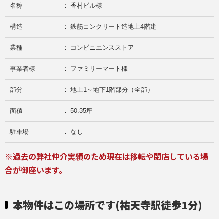
名称
： 香村ビル様
構造
： 鉄筋コンクリート造地上4階建
業種
： コンビニエンスストア
事業者様
： ファミリーマート様
部分
： 地上1～地下1階部分（全部）
面積
： 50.35坪
駐車場
： なし
※過去の弊社仲介実績のため現在は移転や閉店している場
合が御座います。
本物件はこの場所です(祐天寺駅徒歩1分)