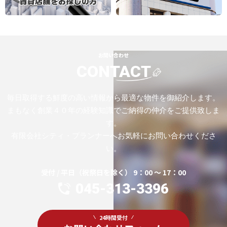
お問い合わせ
CONTACT
毎日取得する鮮度の高い情報から最適な物件を御紹介します。
まもなく創業４０年の経験知識でご納得の仲介をご提供致しま
す。
有限会社シティ・プランナーへお気軽にお問い合わせくださ
い。
受付 / 平日（祝祭日を除く） 9：00 ～ 17：00
045-313-3396
24時間受付