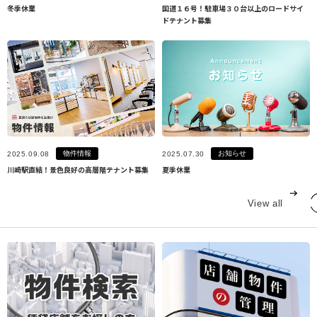
冬季休業
国道１６号！駐車場３０台以上のロードサイ
ドテナント募集
物件情報
お知らせ
2025.09.08
2025.07.30
川崎駅直結！景色良好の高層階テナント募集
夏季休業
View all