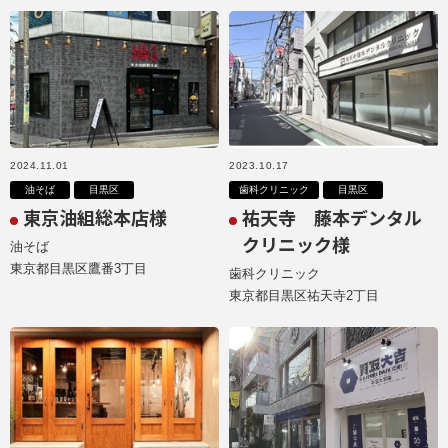
2024.11.01
2023.10.17
油そば
目黒区
歯科クリニック
目黒区
東京油組総本店様
祐天寺 藤本デンタル
クリニック様
油そば
東京都目黒区鷹番3丁目
歯科クリニック
東京都目黒区祐天寺2丁目