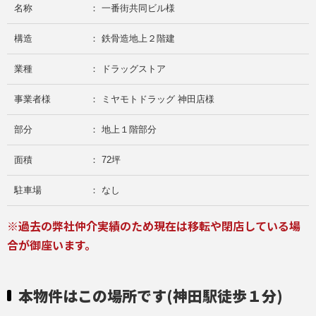
名称
： 一番街共同ビル様
構造
： 鉄骨造地上２階建
業種
： ドラッグストア
事業者様
： ミヤモトドラッグ 神田店様
部分
： 地上１階部分
面積
： 72坪
駐車場
： なし
※過去の弊社仲介実績のため現在は移転や閉店している場
合が御座います。
本物件はこの場所です(神田駅徒歩１分)