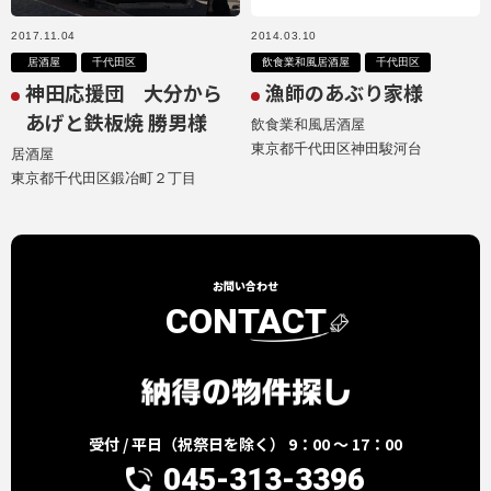
2017.11.04
2014.03.10
居酒屋
千代田区
飲食業和風居酒屋
千代田区
神田応援団 大分から
漁師のあぶり家様
あげと鉄板焼 勝男様
飲食業和風居酒屋
東京都千代田区神田駿河台
居酒屋
東京都千代田区鍛冶町２丁目
お問い合わせ
CONTACT
受付 / 平日（祝祭日を除く） 9：00 ～ 17：00
045-313-3396