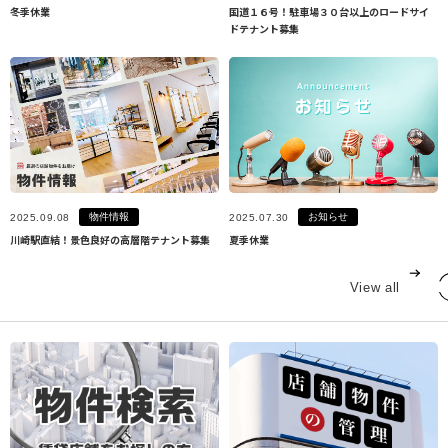
冬季休業
国道１６号！駐車場３０台以上のロードサイ
ドテナント募集
物件情報
お知らせ
2025.09.08
2025.07.30
川崎駅直結！景色良好の高層階テナント募集
夏季休業
View all