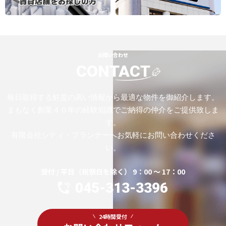
お問い合わせ
CONTACT
毎日取得する鮮度の高い情報から最適な物件を御紹介します。
まもなく創業４０年の経験知識でご納得の仲介をご提供致しま
す。
有限会社シティ・プランナーへお気軽にお問い合わせくださ
い。
受付 / 平日（祝祭日を除く） 9：00 ～ 17：00
045-313-3396
24時間受付