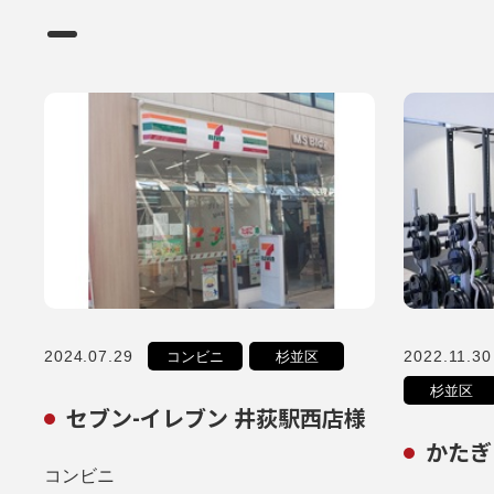
2024.07.29
2022.11.30
コンビニ
杉並区
杉並区
セブン-イレブン 井荻駅西店様
かたぎ
コンビニ