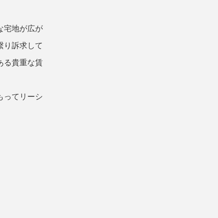
な宅地が広が
繋り訴求して
ある貴重な賃
もってリーシ