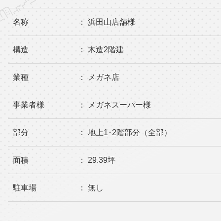
名称
： 浜田山店舗様
構造
： 木造2階建
業種
： メガネ店
事業者様
： メガネスーパー様
部分
： 地上1･2階部分（全部）
面積
： 29.39坪
駐車場
： 無し