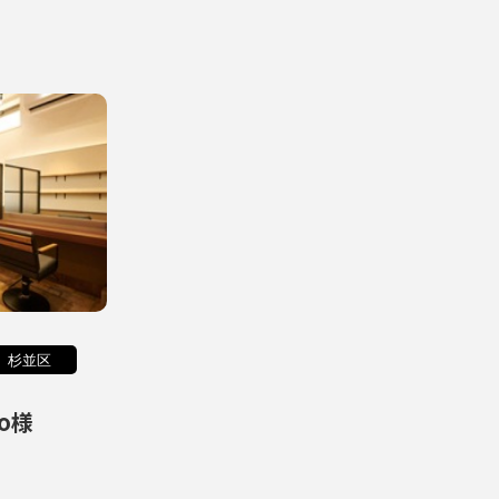
杉並区
yo様