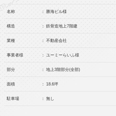
名称
： 勝海ビル様
構造
： 鉄骨造地上7階建
業種
： 不動産会社
事業者様
： ユーミーらいふ様
部分
： 地上3階部分(全部)
面積
： 18.6坪
駐車場
： 無し