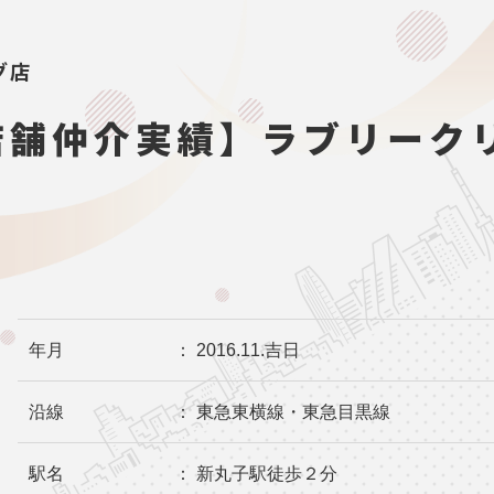
グ店
店舗仲介実績】ラブリーク
年月
： 2016.11.吉日
沿線
： 東急東横線・東急目黒線
駅名
： 新丸子駅徒歩２分