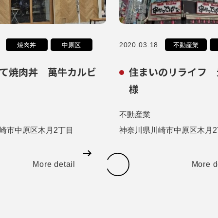
2020.03.18
焼肉丼
中原区
不動産業
て焼肉丼 萬牛カルビ
住まいのリライフ 
様
不動産業
崎市中原区木月2丁目
神奈川県川崎市中原区木月2
More detail
More d