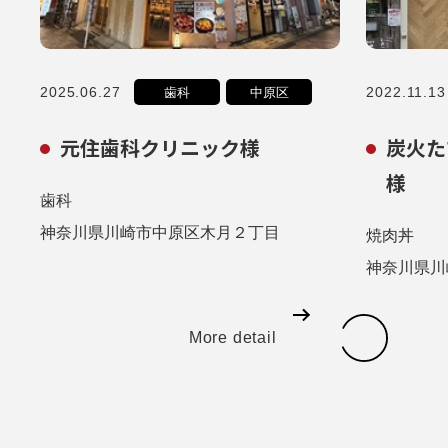
2025.06.27
2022.11.13
歯科
中原区
元住歯科クリニック様
炭火た
様
歯科
神奈川県川崎市中原区木月２丁目
焼肉丼
神奈川県川
More detail