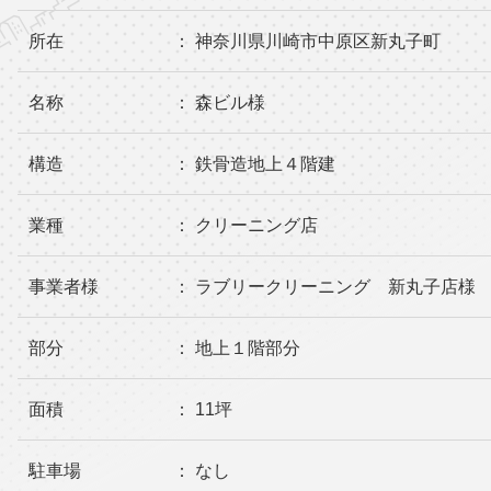
所在
： 神奈川県川崎市中原区新丸子町
名称
： 森ビル様
構造
： 鉄骨造地上４階建
業種
： クリーニング店
事業者様
： ラブリークリーニング 新丸子店様
部分
： 地上１階部分
面積
： 11坪
駐車場
： なし