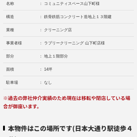
名称
： コミュニティスペース山下町様
構造
： 鉄骨鉄筋コンクリート造地上１３階建
業種
： クリーニング店
事業者様
： ラブリークリーニング 山下町店様
部分
： 地上１階部分
面積
： 14坪
駐車場
： なし
※過去の弊社仲介実績のため現在は移転や閉店している場
合が御座います。
本物件はこの場所です(日本大通り駅徒歩４