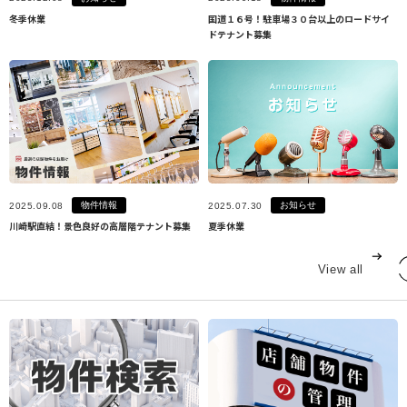
冬季休業
国道１６号！駐車場３０台以上のロードサイ
ドテナント募集
物件情報
お知らせ
2025.09.08
2025.07.30
川崎駅直結！景色良好の高層階テナント募集
夏季休業
View all