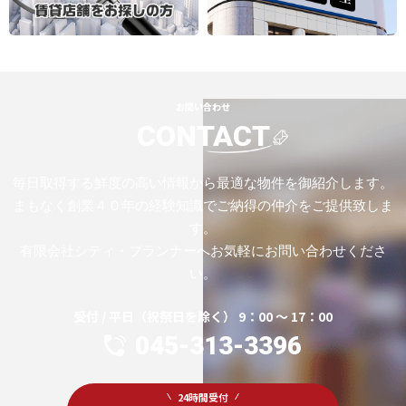
お問い合わせ
CONTACT
毎日取得する鮮度の高い情報から最適な物件を御紹介します。
まもなく創業４０年の経験知識でご納得の仲介をご提供致しま
す。
有限会社シティ・プランナーへお気軽にお問い合わせくださ
い。
受付 / 平日（祝祭日を除く） 9：00 ～ 17：00
045-313-3396
24時間受付