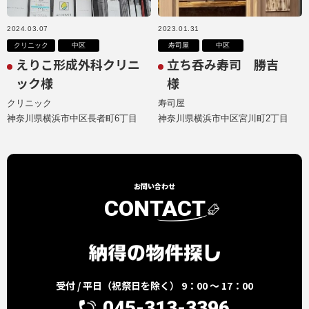
2024.03.07
2023.01.31
クリニック
中区
寿司屋
中区
えりこ形成外科クリニ
立ち呑み寿司 勝吉
ック様
様
クリニック
寿司屋
神奈川県横浜市中区長者町6丁目
神奈川県横浜市中区宮川町2丁目
お問い合わせ
CONTACT
受付 / 平日（祝祭日を除く） 9：00 ～ 17：00
045-313-3396