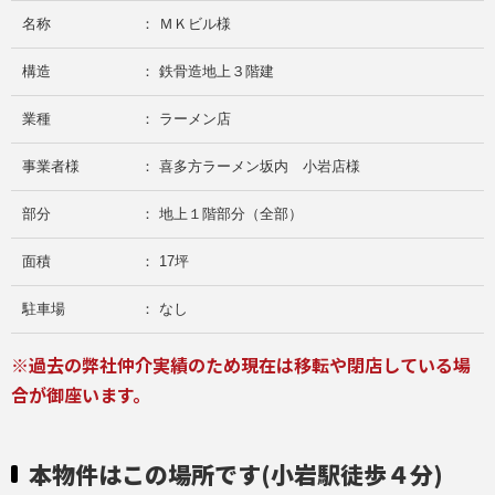
名称
： ＭＫビル様
構造
： 鉄骨造地上３階建
業種
： ラーメン店
事業者様
： 喜多方ラーメン坂内 小岩店様
部分
： 地上１階部分（全部）
面積
： 17坪
駐車場
： なし
※過去の弊社仲介実績のため現在は移転や閉店している場
合が御座います。
本物件はこの場所です(小岩駅徒歩４分)