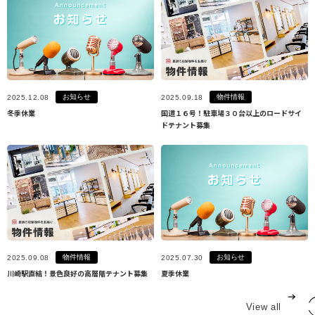
お知らせ
物件情報
2025.12.08
2025.09.18
冬季休業
国道１６号！駐車場３０台以上のロードサイ
ドテナント募集
物件情報
お知らせ
2025.09.08
2025.07.30
川崎駅直結！景色良好の高層階テナント募集
夏季休業
View all