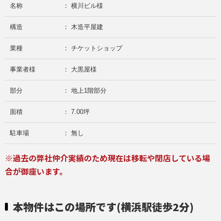
名称
： 横川ビル様
構造
： 木造平屋建
業種
： チケットショップ
事業者様
： 大黒屋様
部分
： 地上1階部分
面積
： 7.00坪
駐車場
： 無し
※過去の弊社仲介実績のため現在は移転や閉店している場
合が御座います。
本物件はこの場所です(横浜駅徒歩2分)