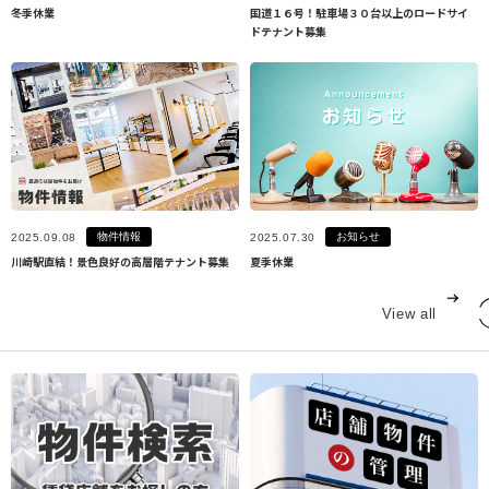
冬季休業
国道１６号！駐車場３０台以上のロードサイ
ドテナント募集
物件情報
お知らせ
2025.09.08
2025.07.30
川崎駅直結！景色良好の高層階テナント募集
夏季休業
View all