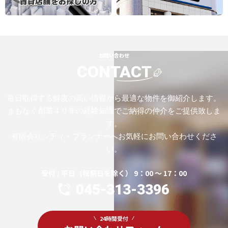
お問い合わせ
CONTACT
毎日取得する鮮度の高い情報から最適な物件を御紹介します。
まもなく創業４０年の経験知識でご納得の仲介をご提供致しま
す。
有限会社シティ・プランナーへお気軽にお問い合わせくださ
い。
受付 / 平日（祝祭日を除く） 9：00 ～ 17：00
045-313-3396
24時間受付