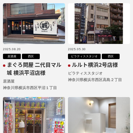
2025.08.20
2025.05.30
居酒屋
西区
ピラティススタジオ
西区
まぐろ問屋 二代目マル
ルルト横浜2号店様
城 横浜平沼店様
ピラティススタジオ
神奈川県横浜市西区高島２丁目
居酒屋
神奈川県横浜市西区平沼１丁目