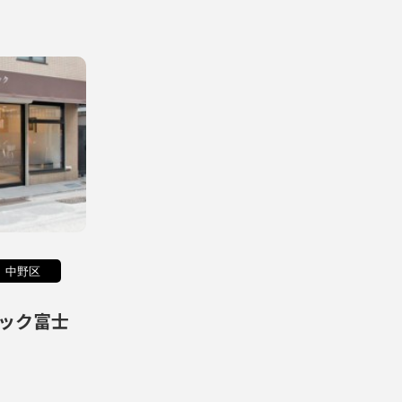
中野区
ック富士