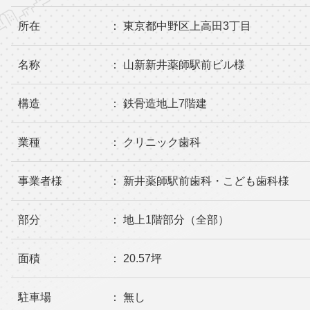
所在
： 東京都中野区上高田3丁目
名称
： 山新新井薬師駅前ビル様
構造
： 鉄骨造地上7階建
業種
： クリニック歯科
事業者様
： 新井薬師駅前歯科・こども歯科様
部分
： 地上1階部分（全部）
面積
： 20.57坪
駐車場
： 無し