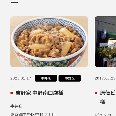
2023.01.17
2017.08.29
牛丼店
中野区
吉野家 中野南口店様
原価ビ
様
牛丼店
東京都中野区中野２丁目
ビストロ