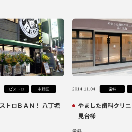
2014.11.04
ビストロ
中野区
歯科
ストロＢＡＮ！ 八丁堀
やました歯科クリニ
見台様
歯科