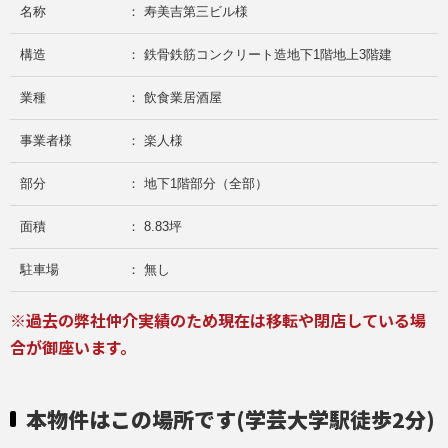
名称
： 寿美吉第三ビル様
構造
： 鉄骨鉄筋コンクリート造地下1階地上3階建
業種
： 飲食業居酒屋
事業者様
： 楽人様
部分
： 地下1階部分（全部）
面積
： 8.83坪
駐車場
： 無し
※過去の弊社仲介実績のため現在は移転や閉店している場
合が御座います。
本物件はこの場所です(学芸大学駅徒歩2分)