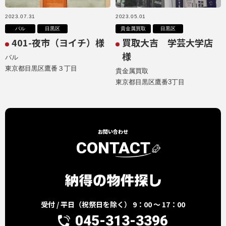
2023.07.31
2023.05.01
バル
目黒区
貴金属買取
目黒区
401-夜市（ヨイチ）様
買取大吉 学芸大学店
様
バル
東京都目黒区鷹番３丁目
貴金属買取
東京都目黒区鷹番3丁目
お問い合わせ
CONTACT
受付 / 平日（祝祭日を除く） 9：00 ～ 17：00
045-313-3396