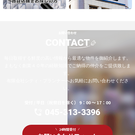
お問い合わせ
CONTACT
毎日取得する鮮度の高い情報から最適な物件を御紹介します。
まもなく創業４０年の経験知識でご納得の仲介をご提供致しま
す。
有限会社シティ・プランナーへお気軽にお問い合わせくださ
い。
受付 / 平日（祝祭日を除く） 9：00 ～ 17：00
045-313-3396
24時間受付