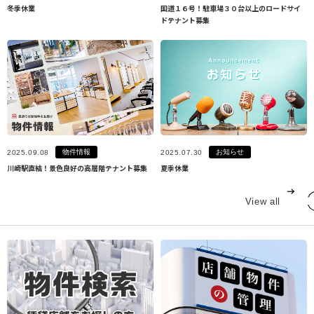
冬季休業
国道１６号！駐車場３０台以上のロードサイ
ドテナント募集
物件情報
お知らせ
2025.09.08
2025.07.30
川崎駅直結！景色良好の高層階テナント募集
夏季休業
View all