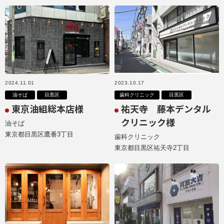
2024.11.01
2023.10.17
油そば
目黒区
歯科クリニック
目黒区
東京油組総本店様
祐天寺 藤本デンタル
クリニック様
油そば
東京都目黒区鷹番3丁目
歯科クリニック
東京都目黒区祐天寺2丁目