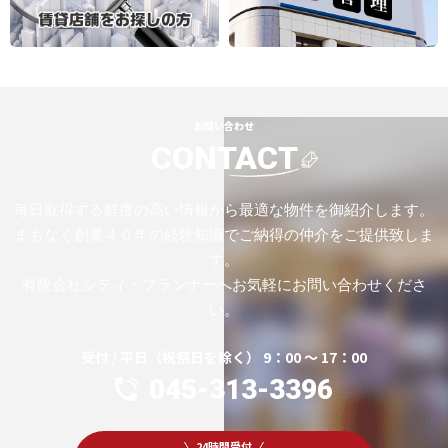
お問い合わせ
CONTACT
毎日取得する鮮度の高い情報から最適な物件を御紹介します。
まもなく創業４０年の経験知識でご納得の仲介をご提供致しま
す。
有限会社シティ・プランナーへお気軽にお問い合わせくださ
い。
受付 / 平日（祝祭日を除く） 9：00 ～ 17：00
045-313-3396
24時間受付