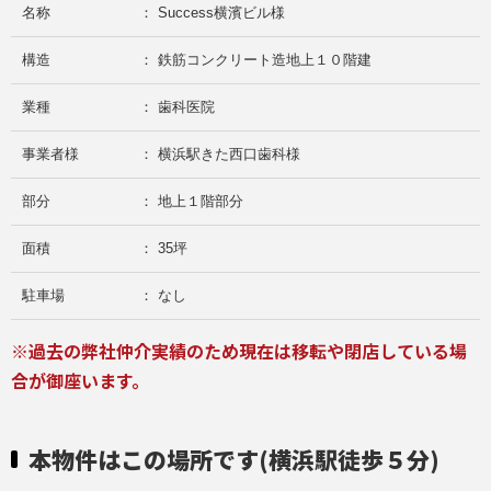
名称
： Success横濱ビル様
構造
： 鉄筋コンクリート造地上１０階建
業種
： 歯科医院
事業者様
： 横浜駅きた西口歯科様
部分
： 地上１階部分
面積
： 35坪
駐車場
： なし
※過去の弊社仲介実績のため現在は移転や閉店している場
合が御座います。
本物件はこの場所です(横浜駅徒歩５分)