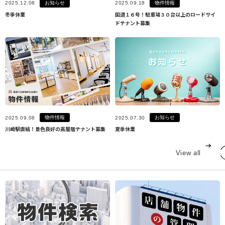
お知らせ
物件情報
2025.12.08
2025.09.18
冬季休業
国道１６号！駐車場３０台以上のロードサイ
ドテナント募集
物件情報
お知らせ
2025.09.08
2025.07.30
川崎駅直結！景色良好の高層階テナント募集
夏季休業
View all