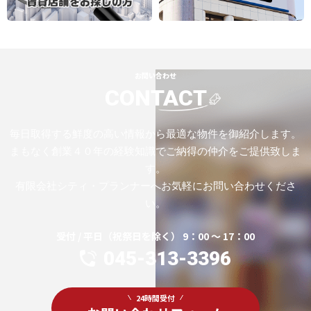
お問い合わせ
CONTACT
毎日取得する鮮度の高い情報から最適な物件を御紹介します。
まもなく創業４０年の経験知識でご納得の仲介をご提供致しま
す。
有限会社シティ・プランナーへお気軽にお問い合わせくださ
い。
受付 / 平日（祝祭日を除く） 9：00 ～ 17：00
045-313-3396
24時間受付