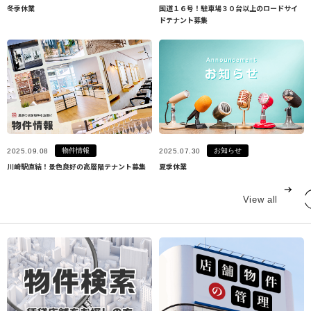
冬季休業
国道１６号！駐車場３０台以上のロードサイ
ドテナント募集
物件情報
お知らせ
2025.09.08
2025.07.30
川崎駅直結！景色良好の高層階テナント募集
夏季休業
View all