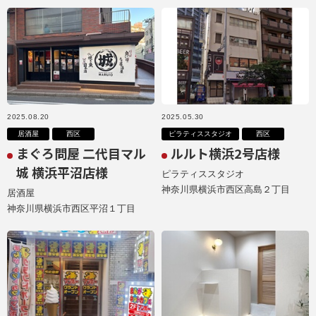
2025.08.20
2025.05.30
居酒屋
西区
ピラティススタジオ
西区
まぐろ問屋 二代目マル
ルルト横浜2号店様
城 横浜平沼店様
ピラティススタジオ
神奈川県横浜市西区高島２丁目
居酒屋
神奈川県横浜市西区平沼１丁目