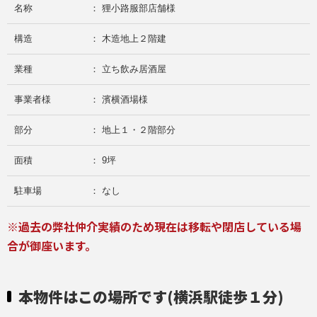
名称
： 狸小路服部店舗様
構造
： 木造地上２階建
業種
： 立ち飲み居酒屋
事業者様
： 濱横酒場様
部分
： 地上１・２階部分
面積
： 9坪
駐車場
： なし
※過去の弊社仲介実績のため現在は移転や閉店している場
合が御座います。
本物件はこの場所です(横浜駅徒歩１分)