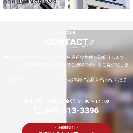
お問い合わせ
CONTACT
毎日取得する鮮度の高い情報から最適な物件を御紹介します。
まもなく創業４０年の経験知識でご納得の仲介をご提供致しま
す。
有限会社シティ・プランナーへお気軽にお問い合わせくださ
い。
受付 / 平日（祝祭日を除く） 9：00 ～ 17：00
045-313-3396
24時間受付