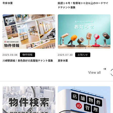
冬季休業
国道１６号！駐車場３０台以上のロードサイ
ドテナント募集
物件情報
お知らせ
2025.09.08
2025.07.30
川崎駅直結！景色良好の高層階テナント募集
夏季休業
View all