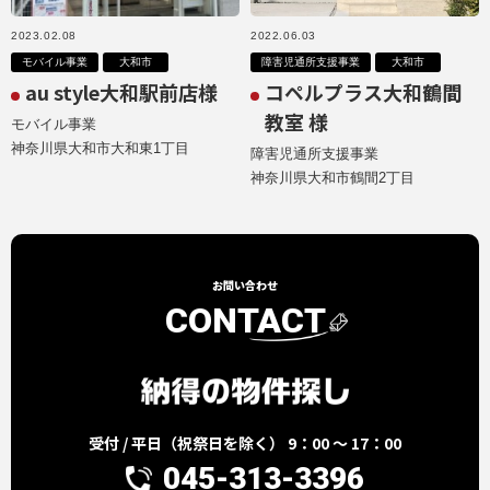
2023.02.08
2022.06.03
モバイル事業
大和市
障害児通所支援事業
大和市
au style大和駅前店様
コペルプラス大和鶴間
教室 様
モバイル事業
神奈川県大和市大和東1丁目
障害児通所支援事業
神奈川県大和市鶴間2丁目
お問い合わせ
CONTACT
受付 / 平日（祝祭日を除く） 9：00 ～ 17：00
045-313-3396