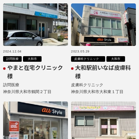
2024.12.04
2023.05.29
訪問医療
大和市
皮膚科クリニック
大和市
やまと在宅クリニック
大和駅前いなば皮膚科
様
様
訪問医療
皮膚科クリニック
神奈川県大和市鶴間２丁目
神奈川県大和市大和東１丁目