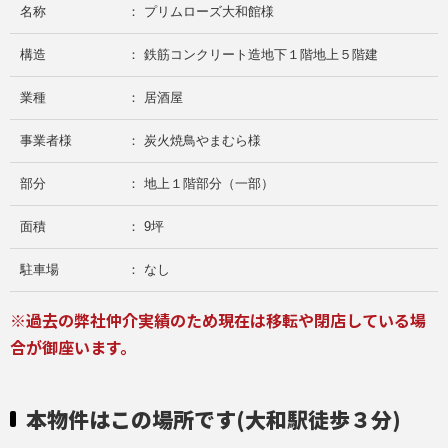
名称
： プリムローズ大和館様
構造
： 鉄筋コンクリート造地下１階地上５階建
業種
： 居酒屋
事業者様
： 炭火焼鳥やまむら様
部分
： 地上１階部分（一部）
面積
： 9坪
駐車場
： なし
※過去の弊社仲介実績のため現在は移転や閉店している場
合が御座います。
本物件はこの場所です(大和駅徒歩３分)