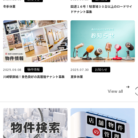
冬季休業
国道１６号！駐車場３０台以上のロードサイ
ドテナント募集
物件情報
お知らせ
2025.09.08
2025.07.30
川崎駅直結！景色良好の高層階テナント募集
夏季休業
View all