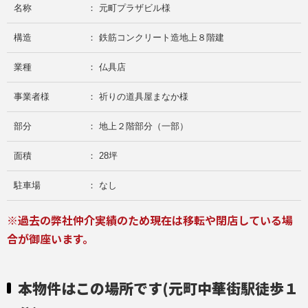
名称
： 元町プラザビル様
構造
： 鉄筋コンクリート造地上８階建
業種
： 仏具店
事業者様
： 祈りの道具屋まなか様
部分
： 地上２階部分（一部）
面積
： 28坪
駐車場
： なし
※過去の弊社仲介実績のため現在は移転や閉店している場
合が御座います。
本物件はこの場所です(元町中華街駅徒歩１