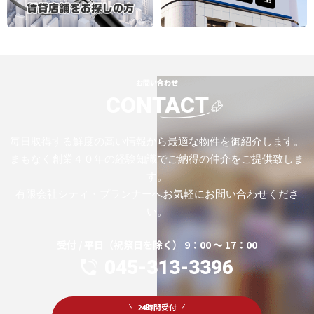
お問い合わせ
CONTACT
毎日取得する鮮度の高い情報から最適な物件を御紹介します。
まもなく創業４０年の経験知識でご納得の仲介をご提供致しま
す。
有限会社シティ・プランナーへお気軽にお問い合わせくださ
い。
受付 / 平日（祝祭日を除く） 9：00 ～ 17：00
045-313-3396
24時間受付