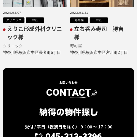
2024.03.07
2023.01.31
クリニック
中区
寿司屋
中区
えりこ形成外科クリニ
立ち呑み寿司 勝吉
ック様
様
クリニック
寿司屋
神奈川県横浜市中区長者町6丁目
神奈川県横浜市中区宮川町2丁目
お問い合わせ
CONTACT
受付 / 平日（祝祭日を除く） 9：00 ～ 17：00
045-313-3396