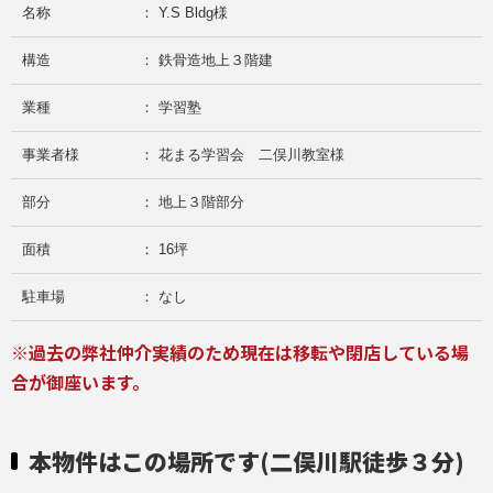
名称
： Y.S Bldg様
構造
： 鉄骨造地上３階建
業種
： 学習塾
事業者様
： 花まる学習会 二俣川教室様
部分
： 地上３階部分
面積
： 16坪
駐車場
： なし
※過去の弊社仲介実績のため現在は移転や閉店している場
合が御座います。
本物件はこの場所です(二俣川駅徒歩３分)