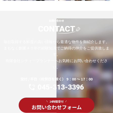
お問い合わせ
CONTACT
毎日取得する鮮度の高い情報から最適な物件を御紹介します。
まもなく創業４０年の経験知識でご納得の仲介をご提供致しま
す。
有限会社シティ・プランナーへお気軽にお問い合わせくださ
い。
受付 / 平日（祝祭日を除く） 9：00 ～ 17：00
045-313-3396
24時間受付
お問い合わせフォーム