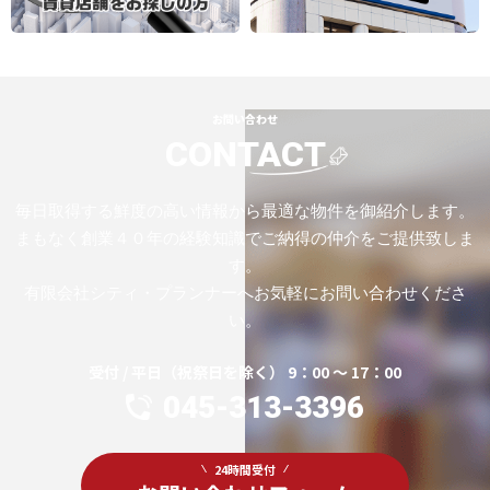
お問い合わせ
CONTACT
毎日取得する鮮度の高い情報から最適な物件を御紹介します。
まもなく創業４０年の経験知識でご納得の仲介をご提供致しま
す。
有限会社シティ・プランナーへお気軽にお問い合わせくださ
い。
受付 / 平日（祝祭日を除く） 9：00 ～ 17：00
045-313-3396
24時間受付