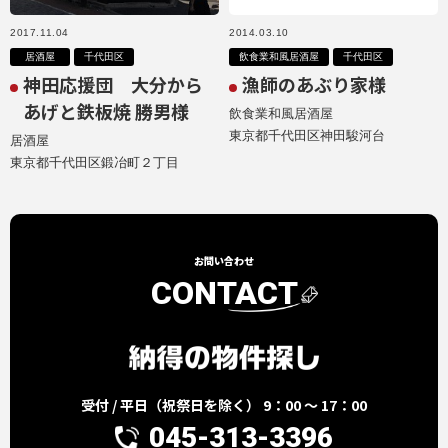
2017.11.04
2014.03.10
居酒屋
千代田区
飲食業和風居酒屋
千代田区
神田応援団 大分から
漁師のあぶり家様
あげと鉄板焼 勝男様
飲食業和風居酒屋
東京都千代田区神田駿河台
居酒屋
東京都千代田区鍛冶町２丁目
お問い合わせ
CONTACT
受付 / 平日（祝祭日を除く） 9：00 ～ 17：00
045-313-3396