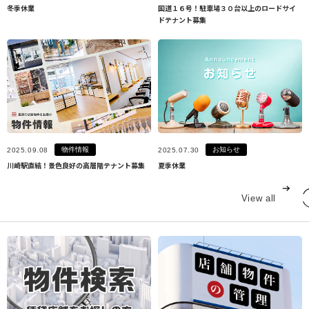
冬季休業
国道１６号！駐車場３０台以上のロードサイ
ドテナント募集
物件情報
お知らせ
2025.09.08
2025.07.30
川崎駅直結！景色良好の高層階テナント募集
夏季休業
View all