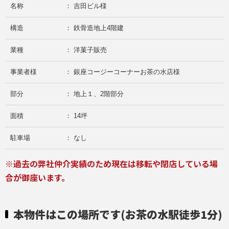
名称
： 吉田ビル様
構造
： 鉄骨造地上4階建
業種
： 洋菓子販売
事業者様
： 銀座コージーコーナーお茶の水店様
部分
： 地上１、2階部分
面積
： 14坪
駐車場
： なし
※過去の弊社仲介実績のため現在は移転や閉店している場
合が御座います。
本物件はこの場所です(お茶の水駅徒歩1分)