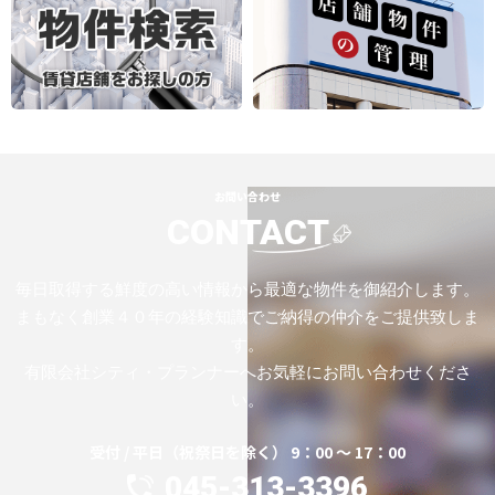
お問い合わせ
CONTACT
毎日取得する鮮度の高い情報から最適な物件を御紹介します。
まもなく創業４０年の経験知識でご納得の仲介をご提供致しま
す。
有限会社シティ・プランナーへお気軽にお問い合わせくださ
い。
受付 / 平日（祝祭日を除く） 9：00 ～ 17：00
045-313-3396