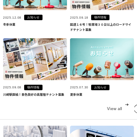
お知らせ
物件情報
2025.12.08
2025.09.18
冬季休業
国道１６号！駐車場３０台以上のロードサイ
ドテナント募集
物件情報
お知らせ
2025.09.08
2025.07.30
川崎駅直結！景色良好の高層階テナント募集
夏季休業
View all