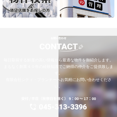
お問い合わせ
CONTACT
毎日取得する鮮度の高い情報から最適な物件を御紹介します。
まもなく創業４０年の経験知識でご納得の仲介をご提供致しま
す。
有限会社シティ・プランナーへお気軽にお問い合わせくださ
い。
受付 / 平日（祝祭日を除く） 9：00 ～ 17：00
045-313-3396