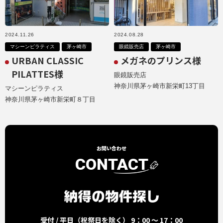
2024.11.26
2024.08.28
マシーンピラティス
茅ヶ崎市
眼鏡販売店
茅ヶ崎市
URBAN CLASSIC
メガネのプリンス様
PILATTES様
眼鏡販売店
神奈川県茅ヶ崎市新栄町13丁目
マシーンピラティス
神奈川県茅ヶ崎市新栄町８丁目
お問い合わせ
CONTACT
受付 / 平日（祝祭日を除く） 9：00 ～ 17：00