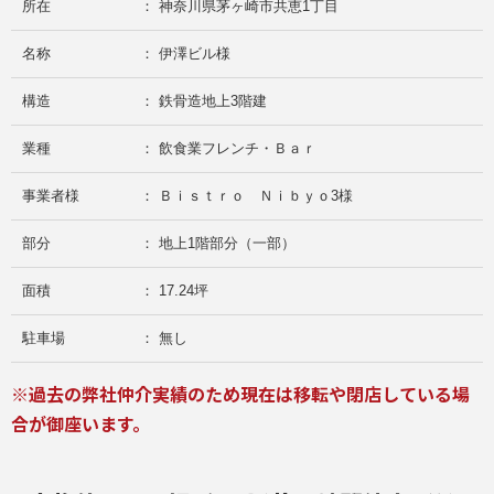
所在
： 神奈川県茅ヶ崎市共恵1丁目
名称
： 伊澤ビル様
構造
： 鉄骨造地上3階建
業種
： 飲食業フレンチ・Ｂａｒ
事業者様
： Ｂｉｓｔｒｏ Ｎｉｂｙｏ3様
部分
： 地上1階部分（一部）
面積
： 17.24坪
駐車場
： 無し
※過去の弊社仲介実績のため現在は移転や閉店している場
合が御座います。