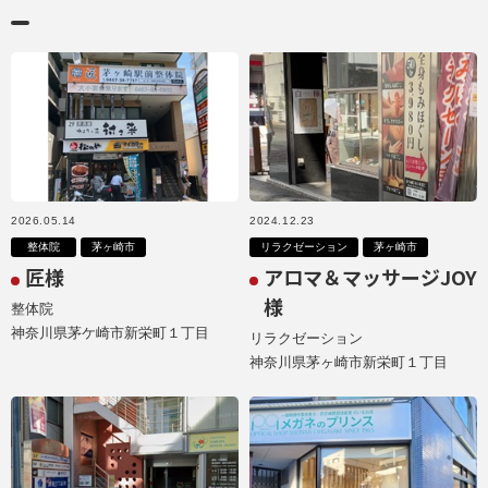
2026.05.14
2024.12.23
整体院
茅ヶ崎市
リラクゼーション
茅ヶ崎市
匠様
アロマ＆マッサージJOY
様
整体院
神奈川県茅ケ崎市新栄町１丁目
リラクゼーション
神奈川県茅ヶ崎市新栄町１丁目