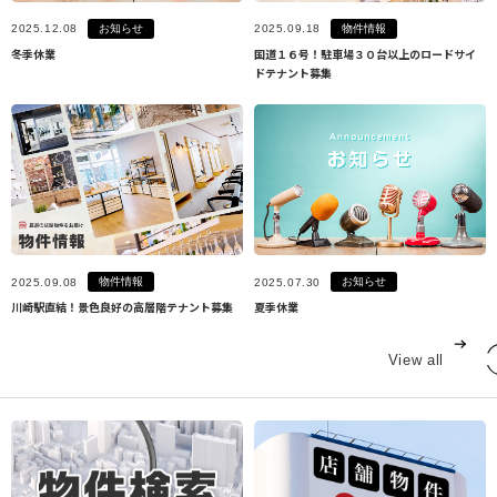
お知らせ
物件情報
2025.12.08
2025.09.18
冬季休業
国道１６号！駐車場３０台以上のロードサイ
ドテナント募集
物件情報
お知らせ
2025.09.08
2025.07.30
川崎駅直結！景色良好の高層階テナント募集
夏季休業
View all