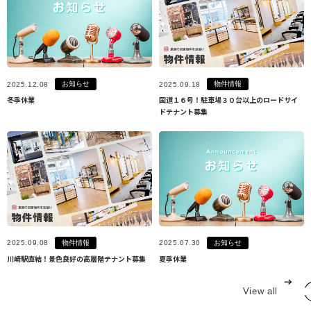
お知らせ
物件情報
2025.12.08
2025.09.18
冬季休業
国道１６号！駐車場３０台以上のロードサイ
ドテナント募集
物件情報
お知らせ
2025.09.08
2025.07.30
川崎駅直結！景色良好の高層階テナント募集
夏季休業
View all