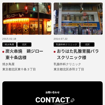
2015.02.18
2014.07.22
焼き鳥屋
北区
乳腺外科クリニック
北区
炭火串焼 鶏ジロー
おりはた乳腺胃腸パラ
東十条店様
スクリニック様
焼き鳥屋
乳腺外科クリニック
東京都北区東十条３丁目
東京都北区赤羽２丁目
お問い合わせ
CONTACT