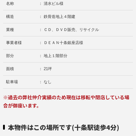
名称
： 清水ビル様
構造
： 鉄骨造地上４階建
業種
： ＣＤ、ＤＶＤ販売、リサイクル
事業者様
： ＤＥＡＮ十条銀座店様
部分
： 地上１階部分
面積
： 21坪
駐車場
： なし
※過去の弊社仲介実績のため現在は移転や閉店している場
合が御座います。
本物件はこの場所です(十条駅徒歩4分)