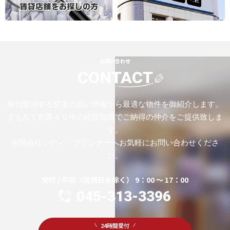
お問い合わせ
CONTACT
毎日取得する鮮度の高い情報から最適な物件を御紹介します。
まもなく創業４０年の経験知識でご納得の仲介をご提供致しま
す。
有限会社シティ・プランナーへお気軽にお問い合わせくださ
い。
受付 / 平日（祝祭日を除く） 9：00 ～ 17：00
045-313-3396
24時間受付