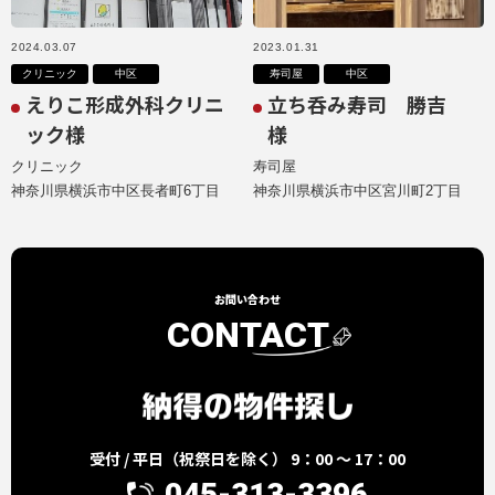
2024.03.07
2023.01.31
クリニック
中区
寿司屋
中区
えりこ形成外科クリニ
立ち呑み寿司 勝吉
ック様
様
クリニック
寿司屋
神奈川県横浜市中区長者町6丁目
神奈川県横浜市中区宮川町2丁目
お問い合わせ
CONTACT
受付 / 平日（祝祭日を除く） 9：00 ～ 17：00
045-313-3396