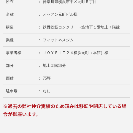
所在
： 神奈川県横浜市中区元町５丁目
名称
： オセアン元町ビル様
構造
： 鉄骨鉄筋コンクリート造地下１階地上７階建
業種
： フィットネスジム
事業者様
： ＪＯＹＦＩＴ２４横浜元町（本館）様
部分
： 地上２階部分
面積
： 75坪
駐車場
： なし
※過去の弊社仲介実績のため現在は移転や閉店している場
合が御座います。