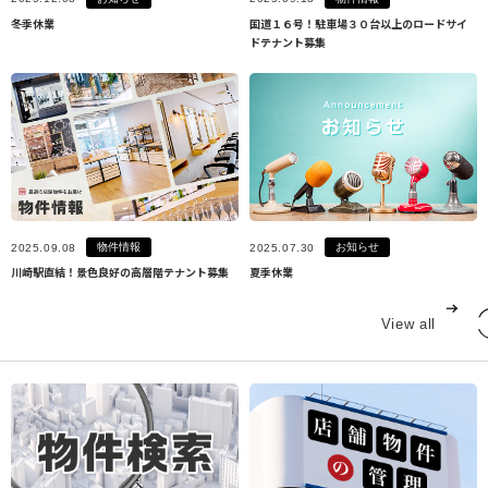
冬季休業
国道１６号！駐車場３０台以上のロードサイ
ドテナント募集
物件情報
お知らせ
2025.09.08
2025.07.30
川崎駅直結！景色良好の高層階テナント募集
夏季休業
View all