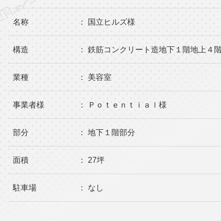
名称
： 国立ヒルズ様
構造
： 鉄筋コンクリート造地下１階地上４
業種
： 美容室
事業者様
： Ｐｏｔｅｎｔｉａｌ様
部分
： 地下１階部分
面積
： 27坪
駐車場
： なし