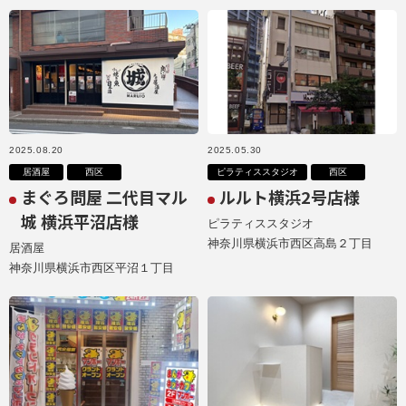
2025.08.20
2025.05.30
居酒屋
西区
ピラティススタジオ
西区
まぐろ問屋 二代目マル
ルルト横浜2号店様
城 横浜平沼店様
ピラティススタジオ
神奈川県横浜市西区高島２丁目
居酒屋
神奈川県横浜市西区平沼１丁目