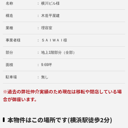
名称
： 横川ビル様
構造
： 木造平屋建
業種
： 理容室
事業者様
： ＳＡＩＷＡＩ様
部分
： 地上1階部分（全部）
面積
： 9.69坪
駐車場
： 無し
※過去の弊社仲介実績のため現在は移転や閉店している場
合が御座います。
本物件はこの場所です(横浜駅徒歩2分)