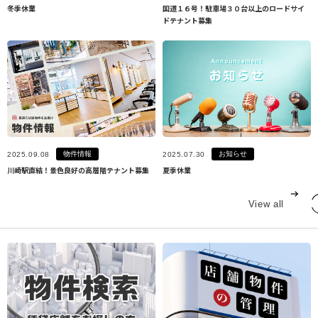
冬季休業
国道１６号！駐車場３０台以上のロードサイ
ドテナント募集
物件情報
お知らせ
2025.09.08
2025.07.30
川崎駅直結！景色良好の高層階テナント募集
夏季休業
View all