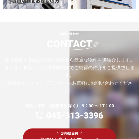
お問い合わせ
CONTACT
毎日取得する鮮度の高い情報から最適な物件を御紹介します。
まもなく創業４０年の経験知識でご納得の仲介をご提供致しま
す。
有限会社シティ・プランナーへお気軽にお問い合わせくださ
い。
受付 / 平日（祝祭日を除く） 9：00 ～ 17：00
045-313-3396
24時間受付