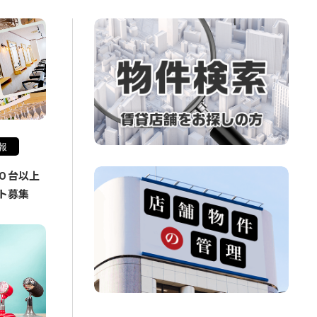
報
０台以上
ト募集