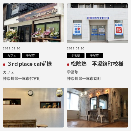
2023.03.20
2023.01.10
カフェ
平塚市
学習塾
平塚市
３rd place café’様
松陰塾 平塚錦町校様
カフェ
学習塾
神奈川県平塚市代官町
神奈川県平塚市錦町