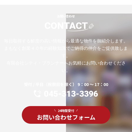
お問い合わせ
CONTACT
毎日取得する鮮度の高い情報から最適な物件を御紹介します。
まもなく創業４０年の経験知識でご納得の仲介をご提供致しま
す。
有限会社シティ・プランナーへお気軽にお問い合わせくださ
い。
受付 / 平日（祝祭日を除く） 9：00 ～ 17：00
045-313-3396
24時間受付
お問い合わせフォーム