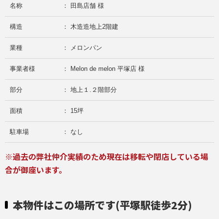
名称
： 田島店舗 様
構造
： 木造造地上2階建
業種
： メロンパン
事業者様
： Melon de melon 平塚店 様
部分
： 地上１.２階部分
面積
： 15坪
駐車場
： なし
※過去の弊社仲介実績のため現在は移転や閉店している場
合が御座います。
本物件はこの場所です(平塚駅徒歩2分)