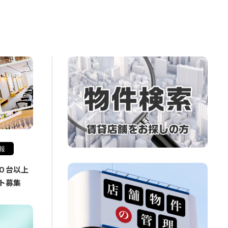
報
０台以上
ト募集