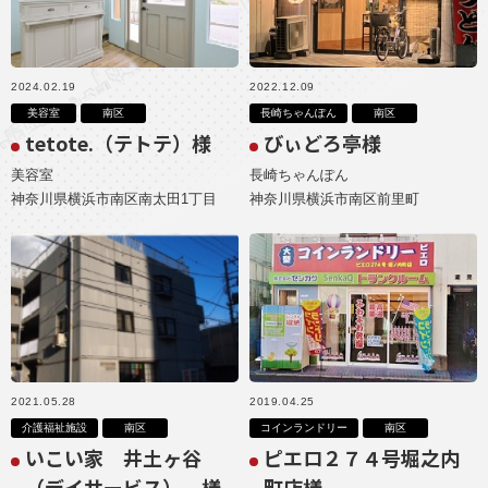
2024.02.19
2022.12.09
美容室
南区
長崎ちゃんぽん
南区
tetote.（テトテ）様
びぃどろ亭様
美容室
長崎ちゃんぽん
神奈川県横浜市南区南太田1丁目
神奈川県横浜市南区前里町
2021.05.28
2019.04.25
介護福祉施設
南区
コインランドリー
南区
いこい家 井土ヶ谷
ピエロ２７４号堀之内
（デイサービス） 様
町店様