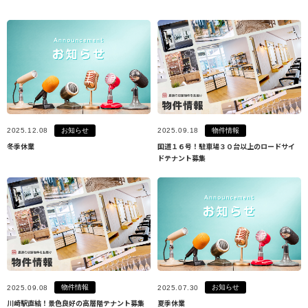
お知らせ
物件情報
2025.12.08
2025.09.18
冬季休業
国道１６号！駐車場３０台以上のロードサイ
ドテナント募集
物件情報
お知らせ
2025.09.08
2025.07.30
川崎駅直結！景色良好の高層階テナント募集
夏季休業