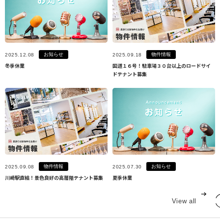
お知らせ
物件情報
2025.12.08
2025.09.18
冬季休業
国道１６号！駐車場３０台以上のロードサイ
ドテナント募集
物件情報
お知らせ
2025.09.08
2025.07.30
川崎駅直結！景色良好の高層階テナント募集
夏季休業
View all