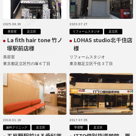
2025.06.30
2020.07.27
美容室
足立区
リフォームスタジオ
足立区
La fith hair tone 竹ノ
LOHAS studio北千住店
塚駅前店様
様
美容室
リフォームスタジオ
東京都足立区竹の塚６丁目
東京都足立区千住３丁目
2018.01.18
2017.07.05
歯科クリニック
足立区
学習塾
足立区
五反野駅前はる歯科医
ITTO個別指導学院 西