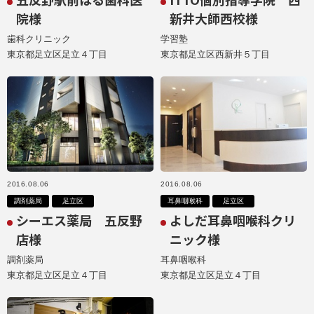
院様
新井大師西校様
歯科クリニック
学習塾
東京都足立区足立４丁目
東京都足立区西新井５丁目
2016.08.06
2016.08.06
調剤薬局
足立区
耳鼻咽喉科
足立区
シーエス薬局 五反野
よしだ耳鼻咽喉科クリ
店様
ニック様
調剤薬局
耳鼻咽喉科
東京都足立区足立４丁目
東京都足立区足立４丁目