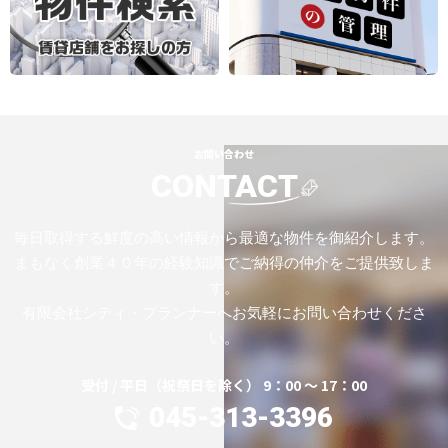
お問い合わせ
CONTACT
毎日取得する鮮度の高い情報から最適な物件を御紹介します。
まもなく創業４０年の経験知識でご納得の仲介をご提供致しま
す。
有限会社シティ・プランナーへお気軽にお問い合わせくださ
い。
受付 / 平日（祝祭日を除く） 9：00 ～ 17：00
045-313-3396