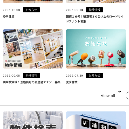
お知らせ
物件情報
2025.12.08
2025.09.18
冬季休業
国道１６号！駐車場３０台以上のロードサイ
ドテナント募集
物件情報
お知らせ
2025.09.08
2025.07.30
川崎駅直結！景色良好の高層階テナント募集
夏季休業
View all