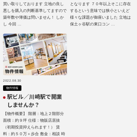
買い取りしております 立地の良し
となります ７０年以上そこに存在
悪しを購入の判断基準してますので
するという意味では狭小といえど
築年数や簿価は問いません！ しか
様々な課題が御座いました 立地は
し 今回 …
保土ヶ谷駅の東口コン …
2022.08.30
物件情報
駅ビル／川崎駅で開業
しませんか？
【物件概要】 階層：地上２階部分
面積：約９坪 仕様：物販店居抜
（初期投資抑えられます！） 賃
料：約５０万＋歩合 敷金：相談 時