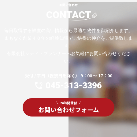
お問い合わせ
CONTACT
毎日取得する鮮度の高い情報から最適な物件を御紹介します。
まもなく創業４０年の経験知識でご納得の仲介をご提供致しま
す。
有限会社シティ・プランナーへお気軽にお問い合わせくださ
い。
受付 / 平日（祝祭日を除く） 9：00 ～ 17：00
045-313-3396
24時間受付
お問い合わせフォーム